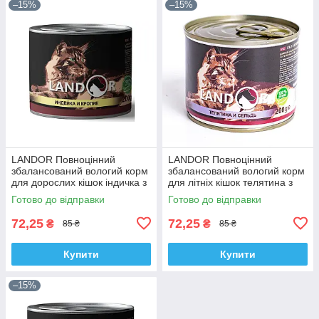
–15%
–15%
LANDOR Повноцінний
LANDOR Повноцінний
збалансований вологий корм
збалансований вологий корм
для дорослих кішок індичка з
для літніх кішок телятина з
кроликом 0,2 кг
оселедцем 0,2 кг
Готово до відправки
Готово до відправки
72,25
72,25
₴
₴
85 ₴
85 ₴
Купити
Купити
–15%