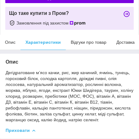
Що таке купити з Пром?
Замовлення під захистом
Опис
Характеристики
Відгуки про товар
Доставка
Опис
Дегідратоване м’ясо качки, рис, жир качиний, ячмінь, тунець,
гороховий білок, солодка картопля, дріжджі пивні, олія
лососева, натуральний ароматизатор, рослинні волокна,
морква, яблуко, ягоди, екстракт Юкки Шидігера, таурин, холіну
хлорид, розмарин, пребіотики (МОС, ФОС), вітамін А, вітамін
Д3, вітамін Е, вітамін С, вітамін К, вітамін В12, тіамін,
рибофлавін, кальцію пантотенат, ніацин, піридоксин, кислота
фолієва, біотин, заліза сульфат, цинку хелат, міді сульфат,
марганцю оксид, калію йодид, натрію селеніт.
Приховати