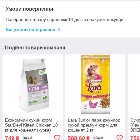
Умови повернення
Повернення товару впродовж 14 днів за рахунок покупця
Всі умови повернення
Подібні товари компанії
Економний сухий корм
Lara Junior лара джуниор
Сухи
StarDeyl Kitten Chicken 10
сухой преміум корм для
(Ла
кг для кошенят (курка)
кошенят 2 кг
BRE
для 
749
588,60
752
₴
₴
941 ₴
654 ₴
з яг