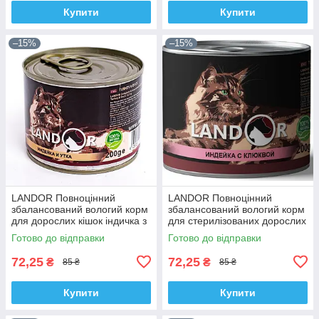
Купити
Купити
–15%
–15%
LANDOR Повноцінний
LANDOR Повноцінний
збалансований вологий корм
збалансований вологий корм
для дорослих кішок індичка з
для стерилізованих дорослих
качкою 0,2 кг
кішок індичка з журавлиною
Готово до відправки
Готово до відправки
0,2кг
72,25
72,25
₴
₴
85 ₴
85 ₴
Купити
Купити