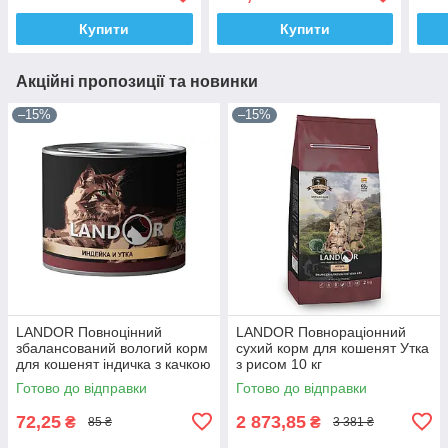
Купити
Купити
Акційні пропозиції та новинки
–15%
–15%
LANDOR Повноцінний
LANDOR Повнораціонний
збалансований вологий корм
сухий корм для кошенят Утка
для кошенят індичка з качкою
з рисом 10 кг
0,2 кг
Готово до відправки
Готово до відправки
72,25
2 873,85
₴
₴
85 ₴
3 381 ₴