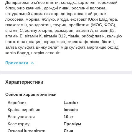
Дегідратоване м’ясо ягняти, солодка картопля, гороховий
білок, жир качиний, дріжджі пивні, рослинні волокна,
натуральний ароматизатор, дегідратовані яйця, олія
лососева, морква, яблуко, ягоди, екстракт Юкки Шидігера,
глюкозамін, хондроїтин, таурин, пребіотики (МОС, ФОС),
вітамін С, холіну хлорид, розмарин, вітамін А, вітамін Д3,
вітамін Е, вітамін К, вітамін В12, тіамін, рибофлавін, кальцію
пантотенат, ніацин, піридоксин, кислота фолієва, біотин,
заліза сульфат, цинку хелат, міді сульфат, марганцю оксид,
калію йодид, натрію селеніт.
Приховати
Характеристики
Основні характеристики
Виробник
Landor
Країна виробник
Іспанія
Вага упаковки
10 кг
Клас корму
Преміум
Основні інгредієнти
Ягня