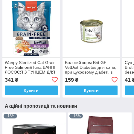
Wanpy Sterilized Cat Grain
Вологий корм Brit GF
Суп 
Free Salmon&Tuna ВАНПІ
VetDiet Diabetes для котів,
Brot
ЛОСОСЯ З ТУНЦЕМ ДЛЯ
при цукровому діабеті, з
безз
СТЕРИЛІЗОВАНОНИХ
ягням та горохом, 200 г
качк
341
159
41
₴
₴
сухий беззерновий корм
0.1%
для котів
Купити
Купити
Акційні пропозиції та новинки
–15%
–15%