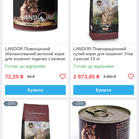
LANDOR Повноцінний
LANDOR Повнораціонний
збалансований вологий корм
сухий корм для кошенят Утка
для кошенят індичка з качкою
з рисом 10 кг
0,2 кг
Готово до відправки
Готово до відправки
72,25
2 873,85
₴
₴
85 ₴
3 381 ₴
Купити
Купити
–15%
–15%