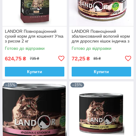
LANDOR Повнораціонний
LANDOR Повноцінний
сухий корм для кошенят Утка
збалансований вологий корм
з рисом 2 кг
для дорослих кішок індичка з
качкою 0,2 кг
Готово до відправки
Готово до відправки
624,75
72,25
₴
₴
735 ₴
85 ₴
Купити
Купити
–15%
–15%