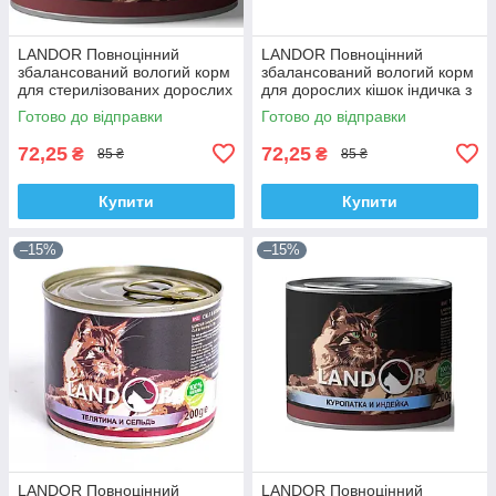
LANDOR Повноцінний
LANDOR Повноцінний
збалансований вологий корм
збалансований вологий корм
для стерилізованих дорослих
для дорослих кішок індичка з
кішок індичка з журавлиною
кроликом 0,2 кг
Готово до відправки
Готово до відправки
0,2кг
72,25
72,25
₴
₴
85 ₴
85 ₴
Купити
Купити
–15%
–15%
LANDOR Повноцінний
LANDOR Повноцінний