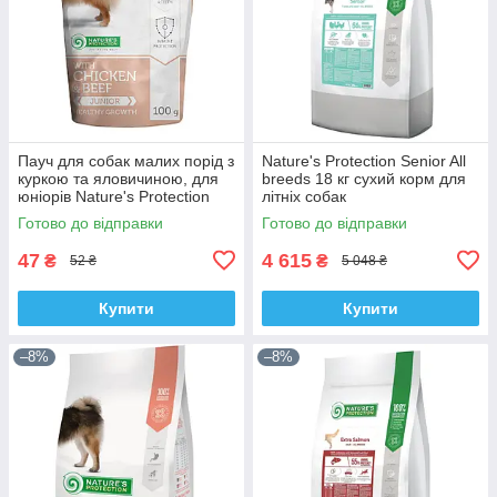
Пауч для собак малих порід з
Nature's Protection Senior All
куркою та яловичиною, для
breeds 18 кг сухий корм для
юніорів Nature's Protection
літніх собак
Healthy Growth 100г
Готово до відправки
Готово до відправки
47
4 615
₴
₴
52 ₴
5 048 ₴
Купити
Купити
–8%
–8%