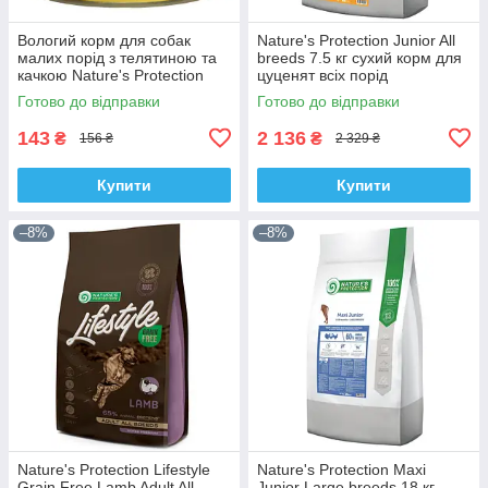
Вологий корм для собак
Nature's Protection Junior All
малих порід з телятиною та
breeds 7.5 кг сухий корм для
качкою Nature's Protection
цуценят всіх порід
Adult small breed Veal & Duck
Готово до відправки
Готово до відправки
200 г
143
2 136
₴
₴
156 ₴
2 329 ₴
Купити
Купити
–8%
–8%
Nature's Protection Lifestyle
Nature's Protection Maxi
Grain Free Lamb Adult All
Junior Large breeds 18 кг