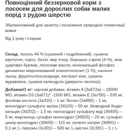
Повноцінний беззерновой корм з
лососем для дорослих собак малих
порід з рудою шерстю
Збалансований для захисту і посилення природної пігментації
вовни
Від 1 року і старше
Склад
: лосось 44 % (сушений і подрібнений), сушена
картопля, горох, батат, жир птиці, борошно з кріля (4 %), жом
цукрових буряків, лососеве масло, монокальций фосфат,
динамічно мікронізований клиноптилолит (1 %), насіння
льону, фруктоолігосахариди, екстракт юки, сушена
журавлина, сушена календула (джерело лютеїну).
Добавки/1 кг:
харчові добавки: вітамін A (3a672a) – 18000
МО, вітамін D3 (3a671)* -1500 МО, вітамін E (3a700) – 530 мг,
фолієва кислота (3a316) – 1 мг, біотин (3a880) – 1 мг,
моногідрат сульфату заліза (3б103) – 50 мг, безводний йодат
кальцію (3б202) – 1,5 мг, пентагідрат сульфату міді (3б405) –
5 мг, марганець сульфат моногідрат (3б503) – 20 мг, сульфат
цинку моногідрат (3б605) – 115 мг, селеніт натрію (3б801) –
0,1 мг, L-тирозин (3c401) – 500 мг, L-цистин (3c391) – 1 г, L-