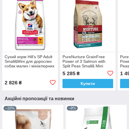
Сухий корм Hill’s SP Adult
PureNurture GrainFree
Pure
Small&Mini для дорослих
Power of 3 Salmon with
Powe
собак малих і мініатюрних
Split Peas Small& Mini
Peas
порід з куркою 6 кг
Adult.для соб.мал.та
соб.
5 285
1 4
₴
дріб,порід на всіх
всіх
стад.життя,рец з лос.
лос.
2 826
₴
Купити
Акційні пропозиції та новинки
–10%
–9%