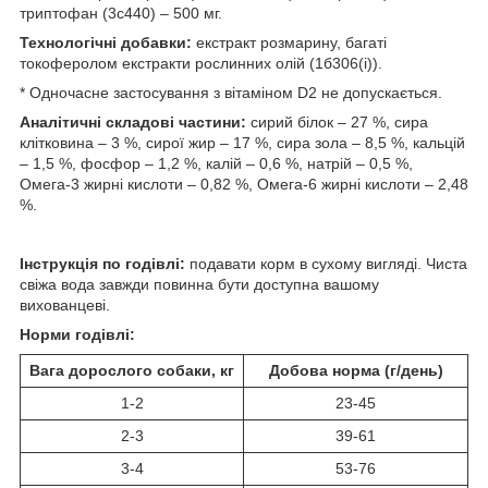
триптофан (3c440) – 500 мг.
Технологічні добавки:
екстракт розмарину, багаті
токоферолом екстракти рослинних олій (1б306(і)).
* Одночасне застосування з вітаміном D2 не допускається.
Аналітичні складові частини:
сирий білок – 27 %, сира
клітковина – 3 %, сирої жир – 17 %, сира зола – 8,5 %, кальцій
– 1,5 %, фосфор – 1,2 %, калій – 0,6 %, натрій – 0,5 %,
Омега-3 жирні кислоти – 0,82 %, Омега-6 жирні кислоти – 2,48
%.
Інструкція по годівлі:
подавати корм в сухому вигляді. Чиста
свіжа вода завжди повинна бути доступна вашому
вихованцеві.
Норми годівлі:
Вага дорослого собаки, кг
Добова норма (г/день)
1-2
23-45
2-3
39-61
3-4
53-76