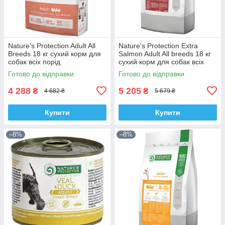
Nature's Protection Adult All
Nature's Protection Extra
Breeds 18 кг сухий корм для
Salmon Adult All breeds 18 кг
собак всіх порід
сухий корм для собак всіх
порід з лососем
Готово до відправки
Готово до відправки
4 288
5 205
₴
₴
4 682 ₴
5 679 ₴
Купити
Купити
–8%
–8%