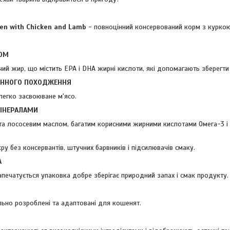
ten with Chicken and Lamb
- повноцінний консервований корм з куркою
ОМ
чий жир, що містить ЕРА і DHA жирні кислоти, які допомагають зберегти 
ИННОГО ПОХОДЖЕННЯ
 легко засвоюване м'ясо.
МІНЕРАЛАМИ
та лососевим маслом, багатим корисними жирними кислотами Омега-3 і 
у без консервантів, штучних барвників і підсилювачів смаку.
А
запечатується упаковка добре зберігає природний запах і смак продукту.
льно розроблені та адаптовані для кошенят.