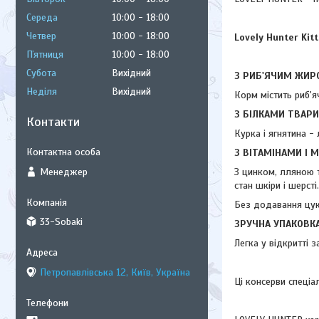
Середа
10:00
18:00
Четвер
10:00
18:00
Lovely Hunter Kit
Пʼятниця
10:00
18:00
Субота
Вихідний
З РИБ'ЯЧИМ ЖИР
Неділя
Вихідний
Корм містить риб'я
З БІЛКАМИ ТВАР
Контакти
Курка і ягнятина -
З ВІТАМІНАМИ І 
Менеджер
З цинком, лляною 
стан шкіри і шерсті.
Без додавання цукр
33-Sobaki
ЗРУЧНА УПАКОВК
Легка у відкритті 
Петропавлівська 12, Київ, Україна
Ці консерви спеціа