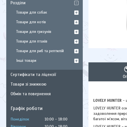
Розділи
Товари для собак
Товари для котів
Товари для гризунів
Товари для птахів
Товари для риб та рептилій
Інші товари
Сертифікати та ліцензії
О
Товари зі знижкою
Обмін та повернення
LOVELY HUNTER
- 
Графік роботи
LOVELY HUNTER озна
задоволення приро
багатої м'ясом, віт
Понеділок
10:00
18:00
Вівторок
10:00
18:00
LOVELY HUNTER - не