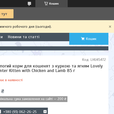
Кошик
ижчого робочого дня (сьогодні).
ти
Новини та статті
Кошик
Код:
LHU45472
логий корм для кошенят з куркою та ягням Lovely
nter Kitten with Chicken and Lamb 85 г
ає в наявності
 ₴
німальна сума замовлення на сайті — 200 ₴
+380 (93) 062-26-25