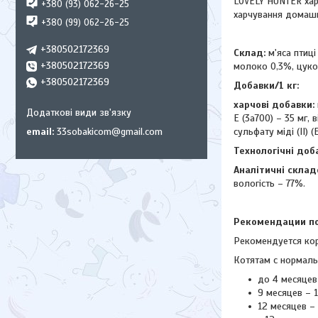
LOVELY HUNTER хара
+380 (93) 062-26-25
харчування домашні
+380 (99) 062-26-25
+380502172369
Склад:
м'яса птиці
+380502172369
молоко 0,3%, цукор
+380502172369
Добавки/1 кг:
харчові добавки:
E (3a700) – 35 мг, 
email
33sobakicom@gmail.com
сульфату міді (II) 
Технологічні доб
Аналітичні склад
вологість – 77%.
Рекомендации по
Рекомендуется ко
Котятам с нормаль
до 4 месяцев 
9 месяцев – 1
12 месяцев – 