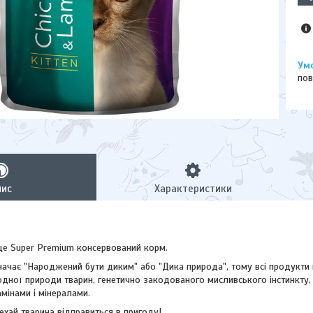
пов
пис
Характеристики
це Super Premium консервований корм.
чає "Народжений бути диким" або "Дика природа", тому всі продукти ц
дної природи тварин, генетично закодованого мисливського інстинкту, 
амінами і мінералами.
хай тварина відправиться в пригоду!