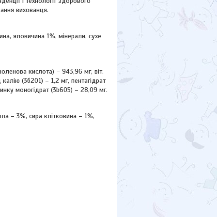
денції і технології здорового
вання вихованця.
ина, яловичина 1%, мінерали, сухе
іноленова кислота) – 943,96 мг, віт.
д калію (3б201) – 1,2 мг, пентагідрат
цинку моногідрат (3b605) – 28,09 мг.
ола – 3%, сира клітковина – 1%,