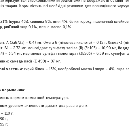
ктеризуються високоякісними інгредієнтами і відображають останні тен
х тварин. Корм містить всі необхідні речовини для повноцінного харчу
 21% (курка 4%), свинина 8%, ягня 4%, білки гороху, пшеничний клейков
, риб'ячий жир 0,1%, лляне масло 0,1%.
віт. А (3a672a) – 0,47 мг, Омега 6 (лінолева кислота) – 0,15 г, Омега-3 (л
віт. B1 – 2,72 мг, моногідрат сульфату заліза (II) (3b103) – 10,90 мг, йоди
(E4) – 3,54 мг, марганець сульфат моногідрат (3b503) – 6,59 мг, сульфат 
авки:
камедь касії (E 499) – 97 мг.
ові частини:
сирий білок – 13%, необроблені масла і жири – 4%, сира з
 кормлению:
рмить кормом комнатной температуры.
ным уровнем активности давать два раза в день:
– 110 г,
30 г,
95 г;