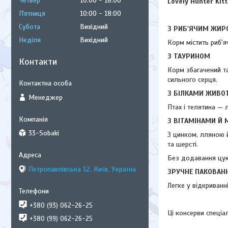
Четвер
10:00
18:00
Lovely Hunter Kit
Пʼятниця
10:00
18:00
Субота
Вихідний
З РИБ'ЯЧИМ ЖИР
Неділя
Вихідний
Корм містить риб'я
З ТАУРИНОМ
Контакти
Корм збагачений т
сильного серця.
З БІЛКАМИ ЖИВО
Менеджер
Птах і телятина — 
З ВІТАМІНАМИ Й 
33-Sobaki
З цинком, лляною й
та шерсті.
Без додавання цукр
Петропавлівська 12, Київ, Україна
ЗРУЧНЕ ПАКОВАН
Легке у відкриванн
+380 (93) 062-26-25
Ці консерви спеціа
+380 (99) 062-26-25