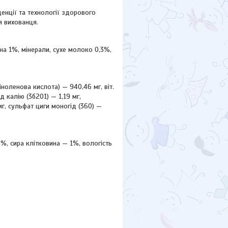
енції та технології здорового
я вихованця.
на 1%, мінерали, сухе молоко 0,3%,
ліноленова кислота) — 940,46 мг, віт.
ид калію (3б201) — 1,19 мг,
 мг, сульфат циги моногід (360) —
%, сира клітковина — 1%, вологість