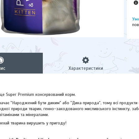
пов
пис
Характеристики
це Super Premium консервований корм.
чає "Народжений бути диким" або "Дика природа", тому всі продукти ц
дної природи тварин, генно-закодованого мисливського інстинкту, забе
 вітамінами та мінералами.
ехай тварина вирушить у пригоду!