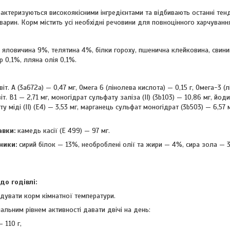
ктеризуються високоякісними інгредієнтами та відбивають останні тенд
тварин. Корм містить усі необхідні речовини для повноцінного харчуванн
 яловичина 9%, телятина 4%, білки гороху, пшенична клейковина, свини
р 0,1%, лляна олія 0,1%.
 віт. А (3a672a) — 0,47 мг, Омега 6 (лінолева кислота) — 0,15 г, Омега-3 (
віт. B1 — 2,71 мг, моногідрат сульфату заліза (II) (3b103) — 10,86 мг, йод
у міді (II) (E4) — 3,53 мг, марганець сульфат моногідрат (3b503) — 6,57
авки:
камедь касії (E 499) — 97 мг.
ники:
сирий білок — 13%, необроблені олії та жири — 4%, сира зола — 3
о годівлі:
дувати корм кімнатної температури.
льним рівнем активності давати двічі на день:
 110 г,