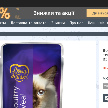
кты
Доставка та оплата
Знижки
Про нас
Наші клієн
Во
те
85
Нем
58
Мі