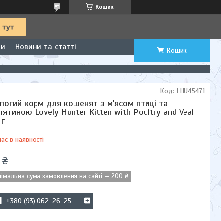
Кошик
ти
Новини та статті
Кошик
Код:
LHU45471
логий корм для кошенят з м'ясом птиці та
лятиною Lovely Hunter Kitten with Poultry and Veal
 г
ає в наявності
 ₴
німальна сума замовлення на сайті — 200 ₴
+380 (93) 062-26-25