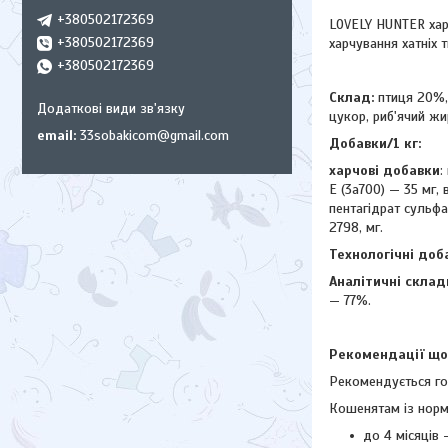
+380502172369
LOVELY HUNTER хара
+380502172369
харчування хатніх 
+380502172369
Склад:
птиця 20%,
цукор, риб'ячий жи
email
33sobakicom@gmail.com
Добавки/1 кг:
харчові добавки
:
E (3a700) — 35 мг, 
пентагідрат сульфат
2798, мг.
Технологічні доб
Аналітичні склад
— 77%.
Рекомендації щод
Рекомендується го
Кошенятам із норма
до 4 місяців —