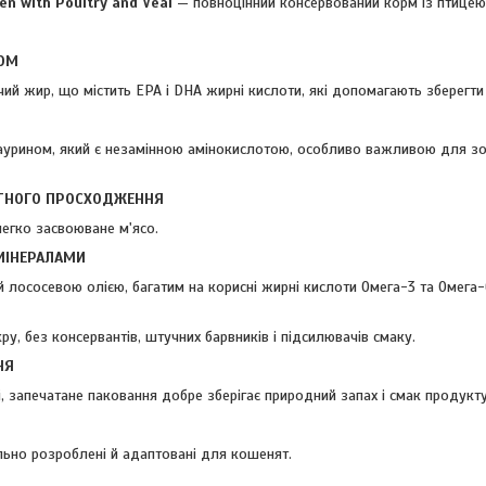
ten with Poultry and Veal
— повноцінний консервований корм із птицею
ОМ
чий жир, що містить EPA і DHA жирні кислоти, які допомагають зберегти 
аурином, який є незамінною амінокислотою, особливо важливою для зо
ТНОГО ПРОСХОДЖЕННЯ
легко засвоюване м'ясо.
МІНЕРАЛАМИ
 лососевою олією, багатим на корисні жирні кислоти Омега-3 та Омега-
у, без консервантів, штучних барвників і підсилювачів смаку.
НЯ
і, запечатане паковання добре зберігає природний запах і смак продукту
льно розроблені й адаптовані для кошенят.