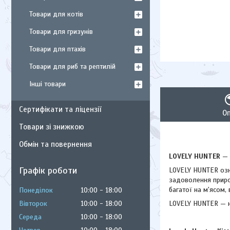
Товари для котів
Товари для гризунів
Товари для птахів
Товари для риб та рептилій
Інші товари
Сертифікати та ліцензії
О
Товари зі знижкою
Обмін та повернення
LOVELY HUNTER
— 
Графік роботи
LOVELY HUNTER озна
задоволення приро
багатої на м'ясом,
Понеділок
10:00
18:00
Вівторок
10:00
18:00
LOVELY HUNTER — н
Середа
10:00
18:00