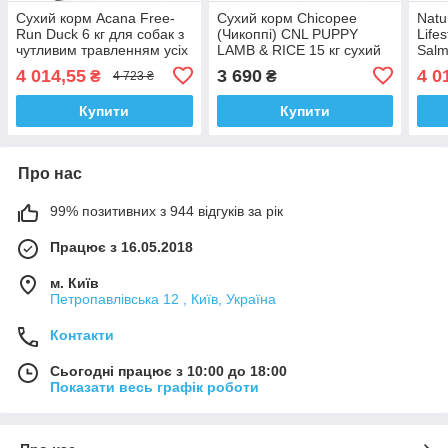
Сухий корм Acana Free-
Сухий корм Chicopee
Natu
Run Duck 6 кг для собак з
(Чикоппі) CNL PUPPY
Life
чутливим травленням усіх
LAMB & RICE 15 кг сухий
Salm
порід і віку (качка)
корм для цуценят усіх
кг с
4 014,55
3 690
4 0
₴
₴
4 723 ₴
порід ЯГНЯ І РИС
всіх
Купити
Купити
Про нас
99% позитивних з 944 відгуків за рік
Працює з 16.05.2018
м. Київ
Петропавлівська 12 , Київ, Україна
Контакти
Сьогодні працює з 10:00 до 18:00
Показати весь графік роботи