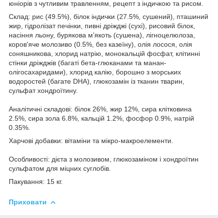
юніорів з чутливим травленням, рецепт з індичкою та рисом.
Склад:
рис (49.5%), білок індички (27.5%, сушений), пташиний
жир, гідролізат печінки, пивні дріжджі (сухі), рисовий білок,
насіння льону, бурякова м’якоть (сушена), лігноцелюлоза,
коров'яче молозиво (0.5%, без казеїну), олія лосося, олія
соняшникова, хлорид натрію, монокальцій фосфат, клітинні
стінки дріжджів (багаті бета-глюканами та манан-
олігосахаридами), хлорид калію, борошно з морських
водоростей (багате DHA), глюкозамін із тканин тварин,
сульфат хондроїтину.
Аналітичні складові:
білок 26%, жир 12%, сира клітковина
2.5%, сира зола 6.8%, кальцій 1.2%, фосфор 0.9%, натрій
0.35%.
Харчові добавки:
вітаміни та мікро-макроелементи.
Особливості:
дієта з молозивом, глюкозаміном і хондроїтин
сульфатом для міцних суглобів.
Пакування: 15 кг.
Приховати