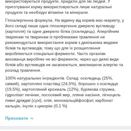
використовуються продукти, придатні для їжі людей. У
приготуванні корму використовуються лише натуральні
продукти та необхідні вітаміни та мінерали.
Гіпоалергенна формула.
На відміну від кормів мас-маркету, у
його складі лише одне гіпоалергенне джерело вуглеводу
(картопля) та одне джерело білка (оселедець). Алергійним
тваринам та тваринам із проблемами травлення не
рекомендується використання кормів з декількома видами
білків та вуглеводів, тому що для їх розщеплення
виробляються спеціальні ферменти. Часто організм
вихованця виробляє не всі ферменти, через що деякі види
білків або вуглеводів не засвоюються, викликаючи алергію та
розлад травлення.
100% натуральних інгредієнтів.
Склад: оселедець (25%,
свіжий), картопляні пластівці (24,5%), борошно з оселедця
(19,5%), картопляний крохмаль (12%), бурякова стружка,
гідролізат печінки, лососевий жир, лляне насіння, лігноцель
пивні дріжджі (сухі), олія, монокальційфосфат, карбонат
кальцію, інулін з цикорію (0,1 %)
Приховати