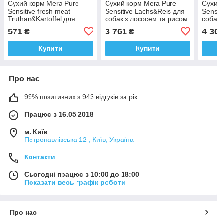
Сухий корм Mera Pure
Сухий корм Mera Pure
Сухи
Sensitive fresh meat
Sensitive Lachs&Reis для
Sens
Truthan&Kartoffel для
собак з лососем та рисом
соба
собак з м'ясом індички і
12.5 кг
12.5 
571
3 761
4 3
₴
₴
картоплі 1
Купити
Купити
Про нас
99% позитивних з 943 відгуків за рік
Працює з 16.05.2018
м. Київ
Петропавлівська 12 , Київ, Україна
Контакти
Сьогодні працює з 10:00 до 18:00
Показати весь графік роботи
Про нас