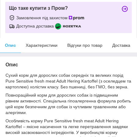
Що таке купити з Пром?
Замовлення під захистом
Доступна доставка
Опис
Характеристики
Відгуки про товар
Доставка
Опис
Сухий корм для дорослих собак середніх та великих порід
Рure Sensitive fresh meat Adult Hering Kartoffel (з оселедцем та
картоплею) холістик класу. Без пшениці, без ГМО, без зерна.
Повнораційний корм для дорослих собак із підвищеним
рівнем активності. Спеціальна гіпоалергенна формула робить
цей корм безпечним для собак із чутливим травленням або
алергіями.
Особливість корму Pure Sensitive fresh meat Adult Hering
Kartoffel – якісне насичення та легке перетравлення завдяки
високій засвоюваності інгредієнтів. У виробництві корму