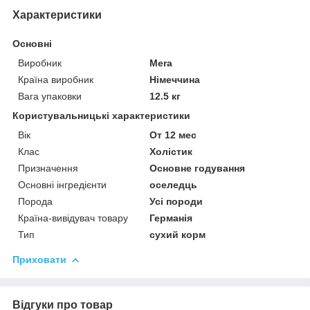
Характеристики
Основні
Виробник
Mera
Країна виробник
Німеччина
Вага упаковки
12.5 кг
Користувальницькі характеристики
Вік
От 12 мес
Клас
Холістик
Призначення
Основне годування
Основні інгредієнти
оселедць
Порода
Усі породи
Країна-вивідувач товару
Германія
Тип
сухий корм
Приховати
Відгуки про товар