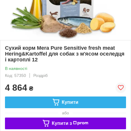
Сухий корм Mera Pure Sensitive fresh meat
Hering&Kartoffel для собак з м'ясом оселедця
і картоплі 12
В наявності
Код: 57350
Роздріб
4 864
₴
Купити
або
Купити з