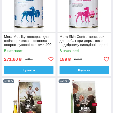
Mera Mobility консерви для
Mera Skin Control консерви
собак при захворюваннях
для собак при дерматозах і
опорно-рухової системи 400
надмірному випадінні шерсті
г
400 г
В наявності
В наявності
271,60
189
₴
₴
388 ₴
270 ₴
Купити
Купити
–20%
–20%