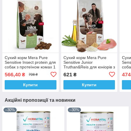
Сухий корм Mera Pure
Сухий корм Mera Pure
Сухи
Sensitive Insect protein для
Sensitive Junior
Sens
собак з протеїном комах 1
Truthan&Reis для юніорів з
соба
кг
індичкою та рисом 1 кг
1 кг
566,40
621
474
₴
₴
708 ₴
Купити
Купити
Акційні пропозиції та новинки
–30%
–30%