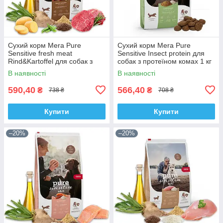
Сухий корм Mera Pure
Сухий корм Mera Pure
Sensitive fresh meat
Sensitive Insect protein для
Rind&Kartoffel для собак з
собак з протеїном комах 1 кг
м'ясом яловичи і картоплі 1
В наявності
В наявності
кг
590,40
566,40
₴
₴
738 ₴
708 ₴
Купити
Купити
–20%
–20%