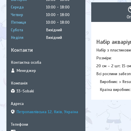
Середа
10:00
18:00
Четвер
10:00
18:00
О
Пʼятниця
10:00
18:00
Субота
Вихідний
Неділя
Вихідний
Набір акваріу
Контакти
Набір з пластикови
Розміри:
20 см – 2 шт; 15 см
Менеджер
Всі рослини забезп
Виробник: > Resu
Країна виробник:
33-Sobaki
Петропавлівська 12, Київ, Україна