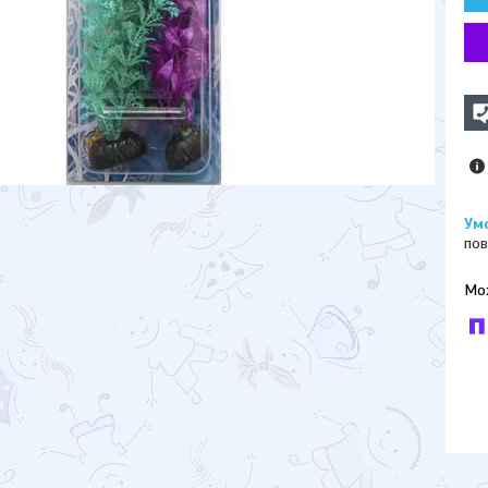
пов
У к
буд