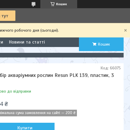
Кошик
ижчого робочого дня (сьогодні).
ти
Новини та статті
Кошик
Код:
66075
бір акваріумних рослин Resun PLK 139, пластик, 3
т
ово до відправки
4 ₴
німальна сума замовлення на сайті — 200 ₴
Купити