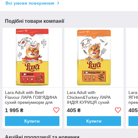
Всі умови повернення
Подібні товари компанії
Lara Adult with Beef
Lara Adult with
Lara
Flavour ЛАРА ГОВ'ЯДИНА
Chicken&Turkey ЛАРА
ЯГН
сухий преміумкорм для
ІНДІЯ КУРИЦЯ сухий
прем
котів
преміумкорм для котів
1 995
405
405
₴
₴
Купити
Купити
Акційні пропозиції та новинки