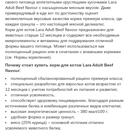
своего питомца аппетитными хрустящими кусочками Lara
Adult Beef flavour с насыщенным мясным вкусом. Даже
привередливый в еде кот по достоинству оценит
великолепные вкусовые качества корма премиум класса, где
каждая гранула – это настоящий мясной деликатес.
Корм для котов Lara Adult Beef flavour предназначен для
животных старше 12 месяцев и содержит все необходимые
микроэлементы и витамины для поддержания отличной
формы вашего питомца. Может использоваться как
полноценный рацион или в сочетании с влажными кормами
(см. Нормы кормления).
Почему стоит купить корм для котов Lara Adult Beef
flavour:
полноценный сбалансированный рацион премиум класса;
специально разработан для взрослых котов возрастом от
12 месяцев с учетом потребностей их питания и развития;
отличная усвояемость;
способствует здоровому пищеварению, благодаря разным
источникам белка и комбинации различных видов клетчатки;
высокая энергетическая ценность – 380 ккал/100 г;
удобная форма и размер гранул;
мясо (25% курица) – основной источник отлично
усвояемого животного белка;