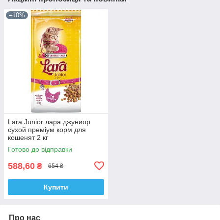
–10%
Lara Junior лара джуниор
сухой преміум корм для
кошенят 2 кг
Готово до відправки
588,60
₴
654 ₴
Купити
Про нас