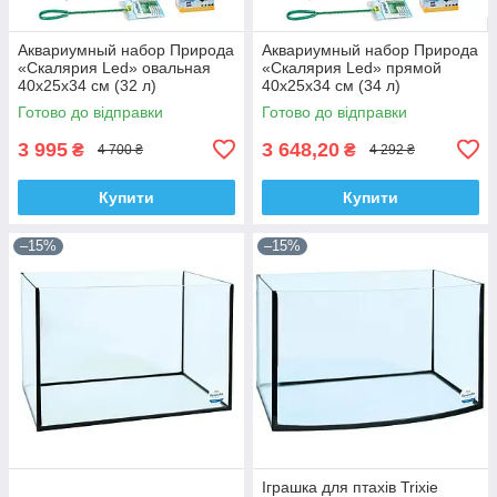
Аквариумный набор Природа
Аквариумный набор Природа
«Скалярия Led» овальная
«Скалярия Led» прямой
40х25х34 см (32 л)
40х25х34 см (34 л)
Готово до відправки
Готово до відправки
3 995
3 648,20
₴
₴
4 700 ₴
4 292 ₴
Купити
Купити
–15%
–15%
Іграшка для птахів Trixie