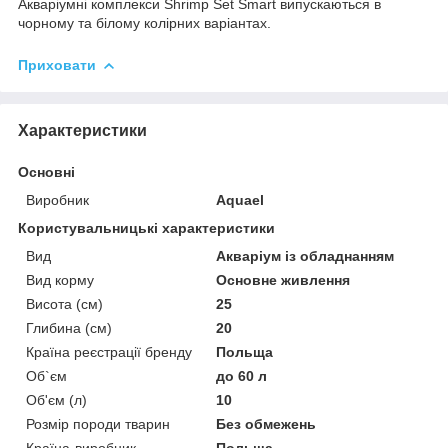
Акваріумні комплекси Shrimp Set Smart випускаються в
чорному та білому колірних варіантах.
Приховати
Характеристики
Основні
Виробник
Aquael
Користувальницькі характеристики
Вид
Акваріум із обладнанням
Вид корму
Основне живлення
Висота (см)
25
Глибина (см)
20
Країна реєстрації бренду
Польща
Об`єм
до 60 л
Об'єм (л)
10
Розмір породи тварин
Без обмежень
Країна-виробник
Польща