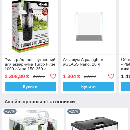
Фильтр Aquael внутренний
Акваріум AquaLighter
Обог
для аквариума Turbo Filter
aGLASS Nano, 10 л
«Pla
1000 л/ч на 150-250 л
аква
2 308,80
1 304
1 4
₴
₴
2 886 ₴
1 377 ₴
Купити
Купити
Акційні пропозиції та новинки
–20%
–15%