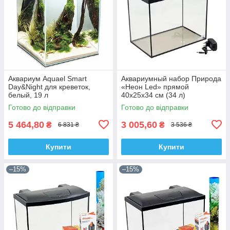
Аквариум Aquael Smart
Аквариумный набор Природа
Day&Night для креветок,
«Неон Led» прямой
белый, 19 л
40х25х34 см (34 л)
Готово до відправки
Готово до відправки
5 464,80
3 005,60
₴
₴
6 831 ₴
3 536 ₴
Купити
Купити
–15%
–15%