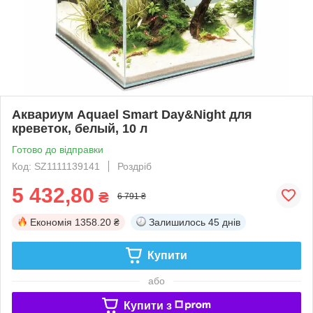
Аквариум Aquael Smart Day&Night для
креветок, белый, 10 л
Готово до відправки
Код: SZ1111139141
Роздріб
5 432,80
₴
6 791 ₴
Економія
1358.20 ₴
Залишилось
45 днів
Купити
або
Купити з