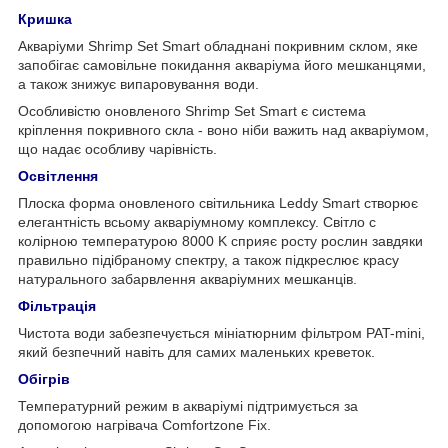
Кришка
Акваріуми Shrimp Set Smart обладнані покривним склом, яке
запобігає самовільне покидання акваріума його мешканцями,
а також знижує випаровування води.
Особливістю оновленого Shrimp Set Smart є система
кріплення покривного скла - воно ніби важить над акваріумом,
що надає особливу чарівність.
Освітлення
Плоска форма оновленого світильника Leddy Smart створює
елегантність всьому акваріумному комплексу. Світло c
колірною температурою 8000 K сприяє росту рослин завдяки
правильно підібраному спектру, а також підкреслює красу
натурального забарвлення акваріумних мешканців.
Фільтрація
Чистота води забезпечується мініатюрним фільтром PAT-mini,
який безпечний навіть для самих маленьких креветок.
Обігрів
Температурний режим в акваріумі підтримується за
допомогою нагрівача Comfortzone Fix.