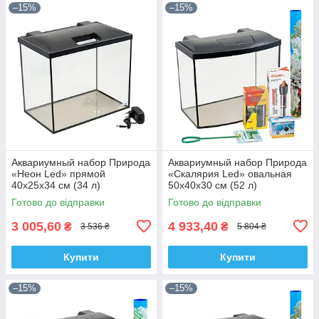
–15%
–15%
Аквариумный набор Природа
Аквариумный набор Природа
«Неон Led» прямой
«Скалярия Led» овальная
40х25х34 см (34 л)
50х40х30 см (52 л)
Готово до відправки
Готово до відправки
3 005,60
4 933,40
₴
₴
3 536 ₴
5 804 ₴
Купити
Купити
–15%
–15%