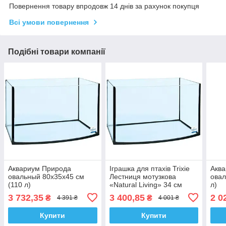
Повернення товару впродовж 14 днів за рахунок покупця
Всі умови повернення
Подібні товари компанії
Аквариум Природа
Іграшка для птахів Trixie
Акв
овальный 80x35x45 см
Лестниця мотузкова
овал
(110 л)
«Natural Living» 34 см
л)
(природні матеріали)
3 732,35
3 400,85
2 0
₴
₴
4 391 ₴
4 001 ₴
Купити
Купити