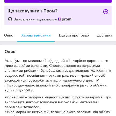
Що таке купити з Пром?
Замовлення під захистом
Опис
Характеристики
Відгуки про товар
Доставка
Опис
Акваріум - це маленький підводний світ, чарівне царство, яке
живе за своїми законами. Спостереження за яскравими
спритними рибками, бульбашками води, плавним колиханням
водоростей і неспішними рухами равликів – кращий спосіб
заспокоїтися, розслабитися після напруженого дня. ТМ
«Природа» надає широкий вибір акваріумів різного об'єму -
від 22 л до 450 л.
Якісне скло – запорука міцності і довгої служби акваріума. При
виробництві використовуються високоякісні матеріали і
перевірені технології:
• скло марки не нижче М2, товщина якого залежить від об'єму