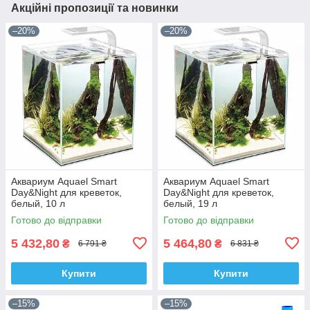
Акційні пропозиції та новинки
–20%
–20%
Аквариум Aquael Smart
Аквариум Aquael Smart
Day&Night для креветок,
Day&Night для креветок,
белый, 10 л
белый, 19 л
Готово до відправки
Готово до відправки
5 432,80
5 464,80
₴
₴
6 791 ₴
6 831 ₴
Купити
Купити
–15%
–15%