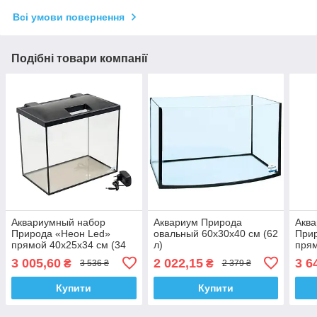
Всі умови повернення
Подібні товари компанії
Аквариумный набор
Аквариум Природа
Акв
Природа «Неон Led»
овальный 60x30x40 см (62
При
прямой 40х25х34 см (34
л)
прям
л)
л)
3 005,60
2 022,15
3 6
₴
₴
3 536 ₴
2 379 ₴
Купити
Купити