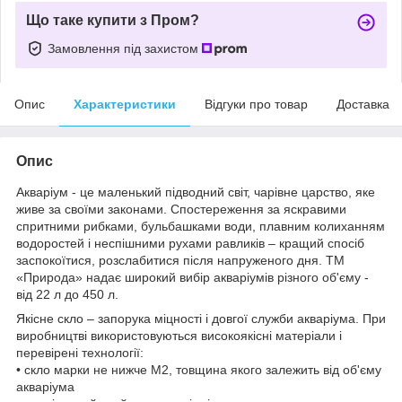
Що таке купити з Пром?
Замовлення під захистом
Опис
Характеристики
Відгуки про товар
Доставка
Опис
Акваріум - це маленький підводний світ, чарівне царство, яке
живе за своїми законами. Спостереження за яскравими
спритними рибками, бульбашками води, плавним колиханням
водоростей і неспішними рухами равликів – кращий спосіб
заспокоїтися, розслабитися після напруженого дня. ТМ
«Природа» надає широкий вибір акваріумів різного об'єму -
від 22 л до 450 л.
Якісне скло – запорука міцності і довгої служби акваріума. При
виробництві використовуються високоякісні матеріали і
перевірені технології:
• скло марки не нижче М2, товщина якого залежить від об'єму
акваріума