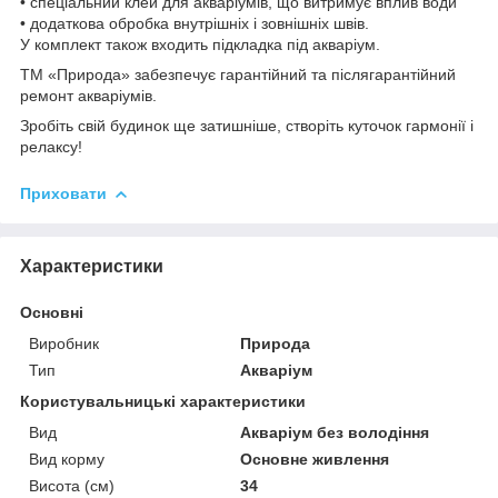
• спеціальний клей для акваріумів, що витримує вплив води
• додаткова обробка внутрішніх і зовнішніх швів.
У комплект також входить підкладка під акваріум.
ТМ «Природа» забезпечує гарантійний та післягарантійний
ремонт акваріумів.
Зробіть свій будинок ще затишніше, створіть куточок гармонії і
релаксу!
Приховати
Характеристики
Основні
Виробник
Природа
Тип
Акваріум
Користувальницькі характеристики
Вид
Акваріум без володіння
Вид корму
Основне живлення
Висота (см)
34