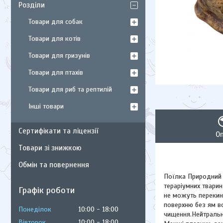
Розділи
Товари для собак
Товари для котів
Товари для гризунів
Товари для птахів
Товари для риб та рептилій
Інші товари
Сертифікати та ліцензії
О
Товари зі знижкою
Обмін та повернення
Поїлка Природний в
тераріумних тварин
Графік роботи
не можуть перекину
поверхню без ям вс
Понеділок
10:00
18:00
чищення.Нейтральни
Вівторок
10:00
18:00