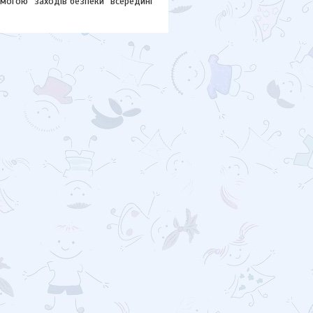
могою "заходів безпеки" всередині