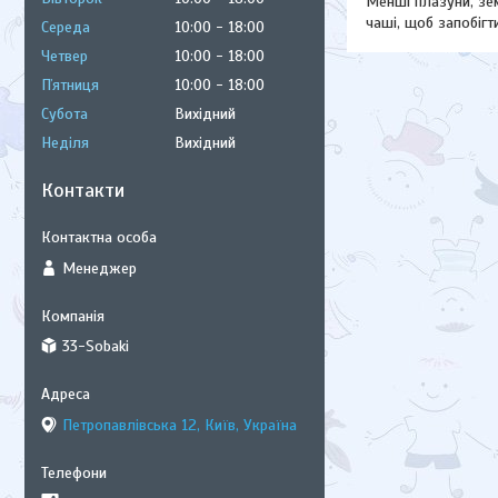
Менші плазуни, зе
чаші, щоб запобігт
Середа
10:00
18:00
Четвер
10:00
18:00
Пʼятниця
10:00
18:00
Субота
Вихідний
Неділя
Вихідний
Контакти
Менеджер
33-Sobaki
Петропавлівська 12, Київ, Україна