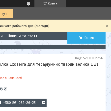
Кошик
ижчого робочого дня (сьогодні).
ти
Новини та статті
Кошик
Код:
SZ1111113356
їлка ExoTerra для тераріумних тварин велика L 21
ає в наявності
6 ₴
+380 (93) 062-26-25