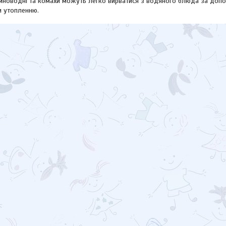
мноводні та комахи можуть легко вирватися з водяного блюда за допо
и утопленню.