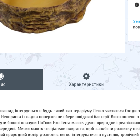
пов
пис
Характеристики
игляд інтегрується в будь -який тип тераріуму Легко чиститься Сходи з
 Непориста і гладка поверхня не вбере шкідливі бактерії Виготовлено з
ти більші плазуни Поїлки Exo Terra мають дуже природне і реалістичне
ередині. Миски мають спеціальне покриття, щоб запобігти розвитку шкі
й природний колір дозволяє легко інтегруватися в пустелю, тропічний 