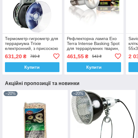
Термометр-гигрометр для
Рефлекторна лампа Exo
Savi
террариума Trixie
Terra Intense Basking Spot
кліт
електронний, з присоскою
для терраріумних тварин,
55х3
3 x 6 см
денна, накалювання, 75
631,20
461,55
2 0
₴
₴
789 ₴
543 ₴
W, E27 (
Купити
Купити
Акційні пропозиції та новинки
–20%
–20%