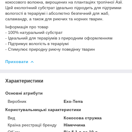
кокосового волокна, вирощених на плантаціях тропічної Азії.
Цей екологічний субстрат ідеально підходить для підтримки
вологості в тераріумі і абсолютно безпечний для жаб,
саламандр, а також для риючих та норних тварин.
Інформація про товар
- 100% натуральний субстрат
- Ідеальний для тераріумів з природним оформленням
- Підтримує вологість в тераріумі
- Стимулює природну риючу поведінку тварин
Приховати
Характеристики
Основні атрибути
Виробник
Exo-Terra
Користувальницькі характеристики
Вид
Кокосова стружка
Країна реєстрації бренду
Німеччина
Об`єм
Від 5,1 л до 10 л