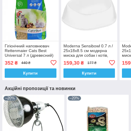
Гігієнічний наповнювач
Moderna Sensibowl 0.7 л /
Mode
Rettenmaier Cats Best
25x18x8.5 см модерна
25x1
Universal 7 л (древесний)
миска для собак і котів,
миск
пластик
плас
352
159,30
159
₴
₴
440 ₴
177 ₴
Купити
Купити
Акційні пропозиції та новинки
–20%
–20%