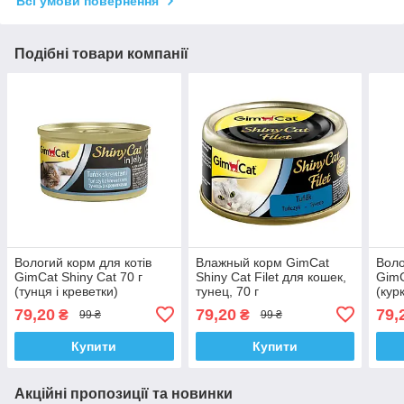
Всі умови повернення
Подібні товари компанії
Вологий корм для котів
Влажный корм GimCat
Воло
GimCat Shiny Cat 70 г
Shiny Cat Filet для кошек,
GimC
(тунця і креветки)
тунец, 70 г
(кур
79,20
79,20
79,
₴
₴
99 ₴
99 ₴
Купити
Купити
Акційні пропозиції та новинки