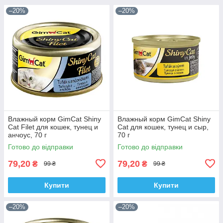
–20%
–20%
Влажный корм GimCat Shiny
Влажный корм GimCat Shiny
Cat Filet для кошек, тунец и
Cat для кошек, тунец и сыр,
анчоус, 70 г
70 г
Готово до відправки
Готово до відправки
79,20
79,20
₴
₴
99 ₴
99 ₴
Купити
Купити
–20%
–20%