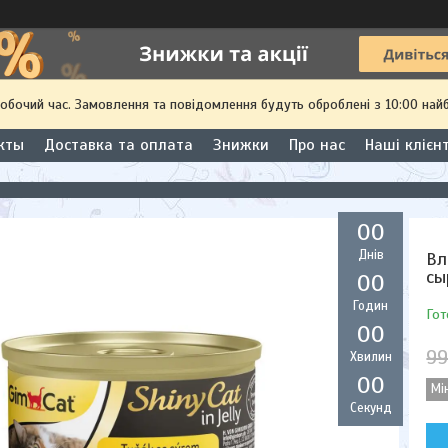
робочий час. Замовлення та повідомлення будуть оброблені з 10:00 най
кты
Доставка та оплата
Знижки
Про нас
Наші клієн
0
0
Днів
Вл
сы
0
0
Годин
Гот
0
0
99
Хвилин
0
0
Мі
Секунд