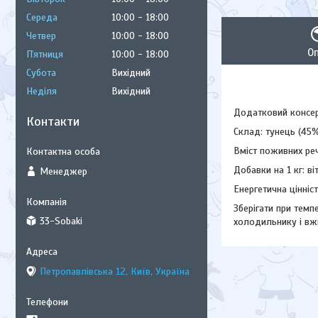
Середа
10:00
18:00
Четвер
10:00
18:00
О
Пʼятниця
10:00
18:00
Субота
Вихідний
Неділя
Вихідний
Додатковий консер
Контакти
Склад: тунець (45%
Вміст поживних реч
Добавки на 1 кг: ві
Менеджер
Енергетична цінніст
Зберігати при темп
33-Sobaki
холодильнику і вж
Петропавлівська 12, Київ, Україна