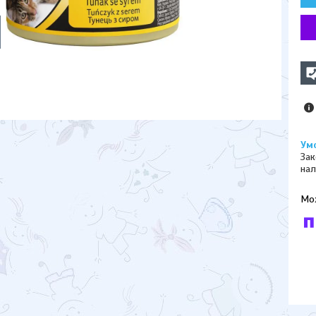
Зак
нал
У к
буд