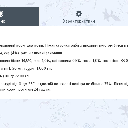
пис
Характеристики
вований корм для котів. Ніжні кусочки риби з високим вмістом білка 
), сир (4%), рис, желюючі речовини.
овин: білки 13,5%, жир 1,0%, клітковина 0,5%, зола 1,0%, вологість 83,
тамін Е 50 мг, таурин 1.000 мг.
ь (100г): 72 ккал.
ературі від 0 до 25С, відносній вологості повітря не більше 75%. Після 
ити корм протягом 24 годин.