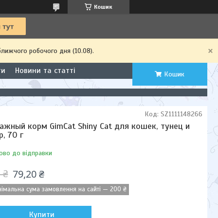
Кошик
ближчого робочого дня (10.08).
ти
Новини та статті
Кошик
Код:
SZ1111148266
ажный корм GimCat Shiny Cat для кошек, тунец и
р, 70 г
ово до відправки
79,20 ₴
 ₴
німальна сума замовлення на сайті — 200 ₴
Купити