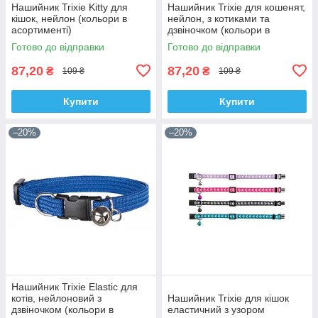
Нашийник Trixie Kitty для
Нашийник Trixie для кошенят,
кішок, нейлон (кольори в
нейлон, з котиками та
асортименті)
дзвіночком (кольори в
асортименті)
Готово до відправки
Готово до відправки
87,20
87,20
₴
₴
109 ₴
109 ₴
Купити
Купити
–20%
–20%
Нашийник Trixie Elastic для
котів, нейлоновий з
Нашийник Trixie для кішок
дзвіночком (кольори в
еластичний з узором