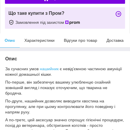
Що таке купити з Пром?
Замовлення під захистом
Опис
Характеристики
Відгуки про товар
Доставка
Опис
За сучасних умов
нашийник
є невід’ємною частиною амуніції
кожної домашньої кішки.
По-перше, він забезпечує вашему улюбленцю охайний
зовнішній вигляд і показує оточуючим, що тварина не
бродяча.
По-друге, нашийник дозволяє виводити хвостика на
прогулянку, але при цьому контролювати його поведінку і
напрям руху.
А по-третє, цей аксесуар значно спрощує гігієнічні процедури,
похід до ветеринара, обстригання коготків - просто