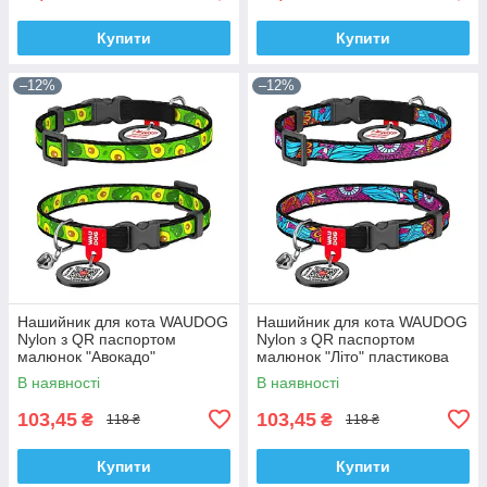
Купити
Купити
–12%
–12%
Нашийник для кота WAUDOG
Нашийник для кота WAUDOG
Nylon з QR паспортом
Nylon з QR паспортом
малюнок "Авокадо"
малюнок "Літо" пластикова
пластикова пряжка-фастекс
пряжка-фастекс Розмір XS
В наявності
В наявності
Розмір XS
103,45
103,45
₴
₴
118 ₴
118 ₴
Купити
Купити