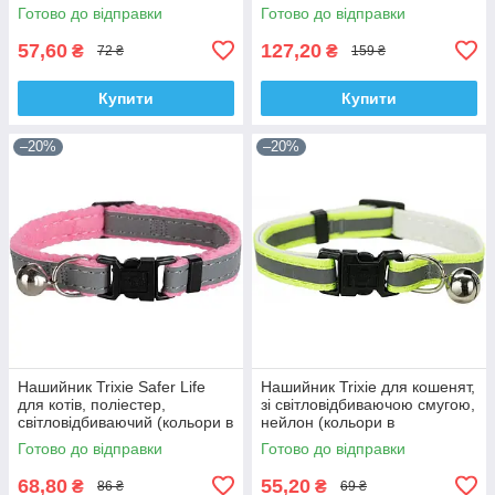
асортименті)
Готово до відправки
Готово до відправки
57,60
127,20
₴
₴
72 ₴
159 ₴
Купити
Купити
–20%
–20%
Нашийник Trixie Safer Life
Нашийник Trixie для кошенят,
для котів, поліестер,
зі світловідбиваючою смугою,
світловідбиваючий (кольори в
нейлон (кольори в
асортименті)
асортименті)
Готово до відправки
Готово до відправки
68,80
55,20
₴
₴
86 ₴
69 ₴