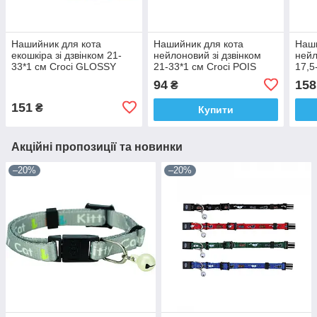
Нашийник для кота
Нашийник для кота
Наши
екошкіра зі дзвінком 21-
нейлоновий зі дзвінком
нейл
33*1 см Croci GLOSSY
21-33*1 см Croci POIS
17,5
оранжевий
чорний/блакитний
PAPI
94
158
₴
черв
151
₴
Купити
Акційні пропозиції та новинки
–20%
–20%