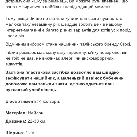
дотримуючи кішку за ремінець, Ви можете бути впевнені, що
вона не вириться в найбільш непідходящий момент.
Тому, якщо Ви ще не встигли купити для свого пухнастого
малюка таку незамінну річ, швидше зробіть це - в нашому
інтернет-магазині є багато різних варіантів для котів усіх порід
і розмірів.
Відмінним вибором стане нашийник італійського бренду Croci.
Гібкий ремішок має малу вагу і приємну, м'яку поверхню, він
не тріт, не дає, не викликає алергії чи дискомфортних
відчуттів.
Застібна пластикова застібка дозволяє вам швидко
зафіксувати нашийник, а маленький дзвінок бубенчик
допоможе вам завжди знати, де знаходиться ваш
пухнастий улюбленець.
В асортименті:
4 кольори.
Матеріал:
Нейлон.
Довжина:
22-33 см.
Ширина:
1 см.