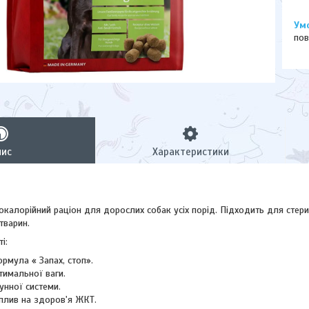
пов
пис
Характеристики
калорійний раціон для дорослих собак усіх порід. Підходить для стери
тварин.
і:
рмула « Запах, стоп».
тимальної ваги.
унної системи.
плив на здоров'я ЖКТ.