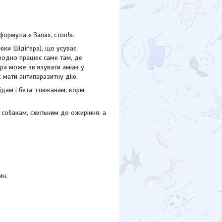
ормула « Запах, стоп!».
 юки Шідіґера), що усуває
родно працює саме там, де
ра може зв’язувати аміак у
ж мати антипаразитну дію.
рідам і бета-глюканам, корм
 собакам, схильним до ожиріння, а
ин.