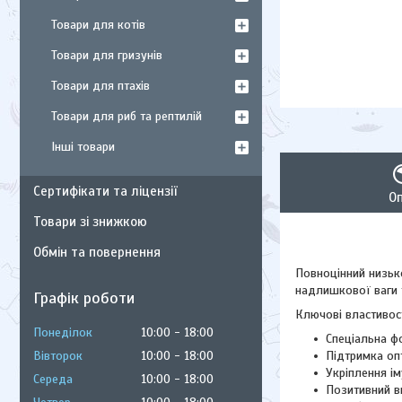
Товари для котів
Товари для гризунів
Товари для птахів
Товари для риб та рептилій
Інші товари
Сертифікати та ліцензії
О
Товари зі знижкою
Обмін та повернення
Повноцінний низько
надлишкової ваги 
Графік роботи
Ключові властивост
Понеділок
10:00
18:00
Спеціальна фо
Вівторок
10:00
18:00
Підтримка оп
Укріплення ім
Середа
10:00
18:00
Позитивний в