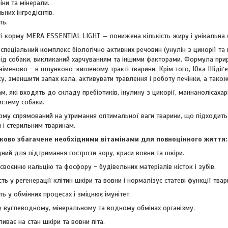
іни та мінерали.
них інгредієнтів.
ть.
і корму MERA ESSENTIAL LIGHT — понижена кількість жиру і унікальна ф
е спеціальний комплекс біологічно активних речовин (унулін з цикорії та
від собаки, викликаний харчуванням та іншими факторами. Формула при
аіменово - в шлунково-кишеному тракті тварини. Крім того, Юка Шідіґе
, зменшити запах кала, активувати травлення і роботу печінки, а тако
м, які входять до складу пребіотиків, інулину з цикорії, маннанолісаха
истему собаки.
рму спрямований на утримання оптимальної ваги тварини, що підходить
 і стерильним тваринам.
ово збагачене необхідними вітамінами для повноцінного життя:
дний для підтримання гостроти зору, краси вовни та шкіри.
асвоєнню кальцію та фосфору - будівельних матеріалів кісток і зубів.
сть у регенерації клітин шкіри та вовни і нормалізує статеві функції твар
ть у обмінних процесах і зміцнює імунітет.
у вуглеводному, мінеральному та водному обмінах організму.
иває на стан шкіри та вовни піта.