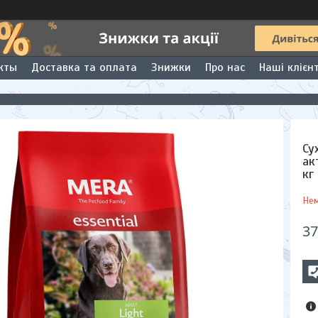
кты
Доставка та оплата
Знижки
Про нас
Наші клієн
Су
ак
кг
Нем
37