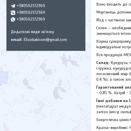
Воно входить до ск
+380502172369
Марганець допомаг
+380502172369
+380502172369
Йод є частиною щи
Селен — необхідни
зменшується інтокс
email
33sobakicom@gmail.com
Корма суперпреміу
індивідуальні потр
Вся продукція MER
Склад:
Кукуруза, п
стружка, кукурудзя
лососиковий жир (0
0,4 %), а також хл
Гарантований ана
- 0,85 %, Натрій - 
Їжні добавки на 
(пентагідрат медуль
залізо (моїд сюльф
Енергетична цінніст
Країна-виробник: 