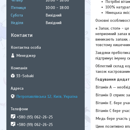
Четвер
10:00
18:00
Потрібні вітам
100% натураль
Пʼятниця
10:00
18:00
Німецька якіс
Субота
Вихідний
Основні особливост
Неділя
Вихідний
« Запах, стоп» - ц
неприємний запах 
Контакти
виникають запахи, 
товстому кишечнику
Завдяки пребіотика
Менеджер
підтримує імунну с
Облеглий склад ко
також кастрованим
33-Sobaki
Годування додатк
Вітамін А — необхі
Вітамін D сприяє з
Петропавлівська 12, Київ, Україна
Вітамін Е. бере уча
Вітамін С бере учас
+380 (93) 062-26-25
Медь бере участь 
+380 (99) 062-26-25
Цинк позитивно впл