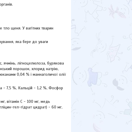
рганів.
 тло щеня. У вагітних тварин
ування, яка бере до уваги
ис, ячмінь, лігноцелюлоза, бурякова
онський порошок, хлорид натрію,
ґлюканами 0,04 % і маннаголичої олії
ла - 7,5 %, Кальцій - 1,2 %, Фосфор
мг, вітамін С - 100 мг, медь
(гліцин-гел-гідрат цидрат) - 60 мг,