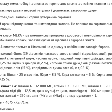
ладу гемоглобіну і допомагає переносить кисень до клітин тканини та о
ає передавати нервові імпульси і допомагає засвоєнню цукру.
товидної залози і сприяє утворенню гормонів.
й орган підшлункової та щитовидної залози. Це впливає на гормональне
икація.
м класу MERA - це комплексна програма здорового і повноцінного харч
еби вашої собаки, забезпечуючи їй щасливе і здорове життя.
A виготовляється в Німеччині на одному з найбільших заводів Європи.
таховий білок (29 відсотків, частково зневоднений і гідролізований), р
ний глютеновий корм, насіння льону, пташиний жир, пивні дріжджі, яп
,25 %), інулін з цикорії (0,2 %), клітинні стінки дріжджів (бажові бета
орідична олія (15 %), хлорідильнеїдична олія (0, юді02 %).
ліз:
Білки - 25 відсотків, Жири - 8,5 %, Сира кліткочка - 6 %, Сирка зо
0,35 %.
1 кілограм:
Вітамін А - 12 000 МЕ, вітамін D3 - 1200 МЕ, вітамін E - 200 
фата міді (II) - 12,5 мг, цинк (сульфат цинк, моногідрат) - 100 мг, цинк 
ат заліза) - 250 мг, цинг (Міґрган (Miдфат з мартаультою) - 1.
ь - 4075 кКал/1 кг.
Німеччина.