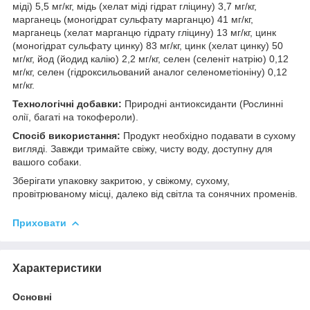
міді) 5,5 мг/кг, мідь (хелат міді гідрат гліцину) 3,7 мг/кг,
марганець (моногідрат сульфату марганцю) 41 мг/кг,
марганець (хелат марганцю гідрату гліцину) 13 мг/кг, цинк
(моногідрат сульфату цинку) 83 мг/кг, цинк (хелат цинку) 50
мг/кг, йод (йодид калію) 2,2 мг/кг, селен (селеніт натрію) 0,12
мг/кг, селен (гідроксильований аналог селенометіоніну) 0,12
мг/кг.
Технологічні добавки:
Природні антиоксиданти (Рослинні
олії, багаті на токофероли).
Спосіб використання:
Продукт необхідно подавати в сухому
вигляді. Завжди тримайте свіжу, чисту воду, доступну для
вашого собаки.
Зберігати упаковку закритою, у свіжому, сухому,
провітрюваному місці, далеко від світла та сонячних променів.
Приховати
Характеристики
Основні