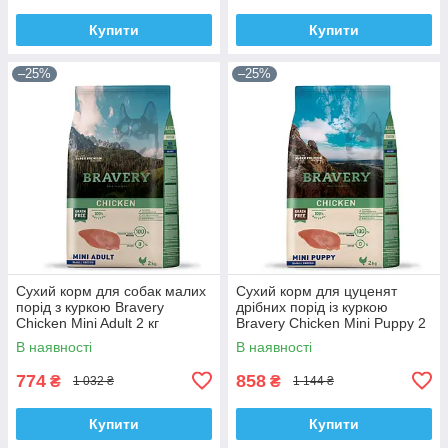
Купити
Купити
–25%
–25%
Сухий корм для собак малих
Сухий корм для цуценят
порід з куркою Bravery
дрібних порід із куркою
Chicken Mini Adult 2 кг
Bravery Chicken Mini Puppy 2
кг
В наявності
В наявності
774
858
₴
₴
1 032 ₴
1 144 ₴
Купити
Купити