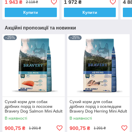
1 943
1 972
4 8
₴
₴
2 118 ₴
Large/Medium 4 кг
Купити
Купити
Акційні пропозиції та новинки
–25%
–25%
Сухий корм для собак
Сухий корм для собак
дрібних порід із лососем
дрібних порід з оселедцем
Bravery Dog Salmon Mini Adult
Bravery Dog Herring Mini Adult
Small Breeds 2 кг
Small Breeds 2 кг
В наявності
В наявності
900,75
900,75
₴
₴
1 201 ₴
1 201 ₴