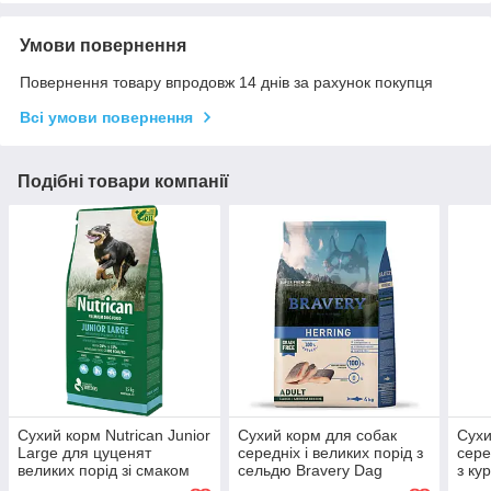
Умови повернення
Повернення товару впродовж 14 днів за рахунок покупця
Всі умови повернення
Подібні товари компанії
Сухий корм Nutrican Junior
Сухий корм для собак
Сухи
Large для цуценят
середніх і великих порід з
сере
великих порід зі смаком
сельдю Bravery Dag
з ку
курки, 15 кг
Herring Adult
Larg