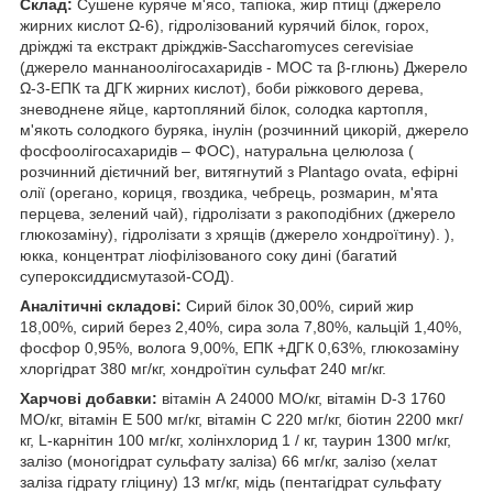
Склад:
Сушене куряче м'ясо, тапіока, жир птиці (джерело
жирних кислот Ω-6), гідролізований курячий білок, горох,
дріжджі та екстракт дріжджів-Saccharomyces cerevisiae
(джерело маннаноолігосахаридів - МОС та β-глюнь) Джерело
Ω-3-ЕПК та ДГК жирних кислот), боби ріжкового дерева,
зневоднене яйце, картопляний білок, солодка картопля,
м'якоть солодкого буряка, інулін (розчинний цикорій, джерело
фосфоолігосахаридів – ФОС), натуральна целюлоза (
розчинний дієтичний ber, витягнутий з Plantago ovata, ефірні
олії (орегано, кориця, гвоздика, чебрець, розмарин, м'ята
перцева, зелений чай), гідролізати з ракоподібних (джерело
глюкозаміну), гідролізати з хрящів (джерело хондроїтину). ),
юкка, концентрат ліофілізованого соку дині (багатий
супероксиддисмутазой-СОД).
Аналітичні складові:
Сирий білок 30,00%, сирий жир
18,00%, сирий берез 2,40%, сира зола 7,80%, кальцій 1,40%,
фосфор 0,95%, волога 9,00%, ЕПК +ДГК 0,63%, глюкозаміну
хлоргідрат 380 мг/кг, хондроїтин сульфат 240 мг/кг.
Харчові добавки:
вітамін А 24000 МО/кг, вітамін D-3 1760
МО/кг, вітамін Е 500 мг/кг, вітамін С 220 мг/кг, біотин 2200 мкг/
кг, L-карнітин 100 мг/кг, холінхлорид 1 / кг, таурин 1300 мг/кг,
залізо (моногідрат сульфату заліза) 66 мг/кг, залізо (хелат
заліза гідрату гліцину) 13 мг/кг, мідь (пентагідрат сульфату