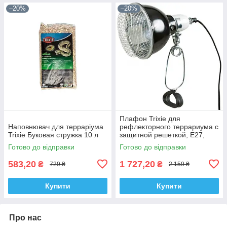
–20%
–20%
Плафон Trixie для
Наповнювач для терраріума
рефлекторного террариума с
Trixie Буковая стружка 10 л
защитной решеткой, E27,
d:14 см, 17 см
Готово до відправки
Готово до відправки
583,20
1 727,20
₴
₴
729 ₴
2 159 ₴
Купити
Купити
Про нас