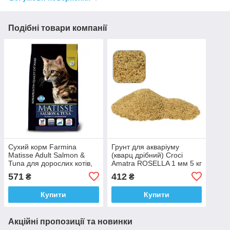
Подібні товари компанії
Сухий корм Farmina
Грунт для акваріуму
Matisse Adult Salmon &
(кварц дрібний) Croci
Tuna для дорослих котів,
Amatra ROSELLA 1 мм 5 кг
лосось та тунець, 1.5 кг
571
412
₴
₴
Купити
Купити
Акційні пропозиції та новинки