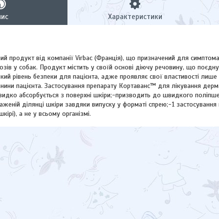
пис
Характеристики
й продукт від компанії Virbac (Франція), що призначений для симптома
зів у собак. Продукт містить у своїй основі діючу речовину, що поєдн
окий рівень безпеки для пацієнта, адже проявляє свої властивості лише
анини пацієнта. Застосування препарату Кортаванс™ для лікування дерм
видко абсорбується з поверхні шкіри;-призводить до швидкого поліпшен
аженій ділянці шкіри завдяки випуску у форматі спрею;-1 застосування 
кірі), а не у всьому організмі.