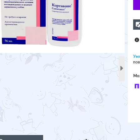
пов
У к
буд