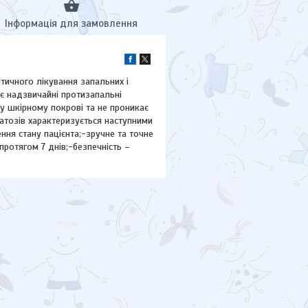
Інформація для замовлення
тичного лікування запальних і
ує надзвичайні протизапальні
 у шкірному покрові та не проникає
атозів характеризується наступними
ня стану пацієнта;-зручне та точне
протягом 7 днів;-безпечність –