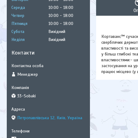
Середа
10:00
18:00
О
Четвер
10:00
18:00
Пʼятниця
10:00
18:00
Субота
Вихідний
Кортаванс™ сучасни
Неділя
Вихідний
сверблячих дермато
властивості та вис
Контакти
у більш глибокі тк
властивостями:- ш
застосування на ур
працює місцево (у ш
Менеджер
33-Sobaki
Петропавлівська 12, Київ, Україна