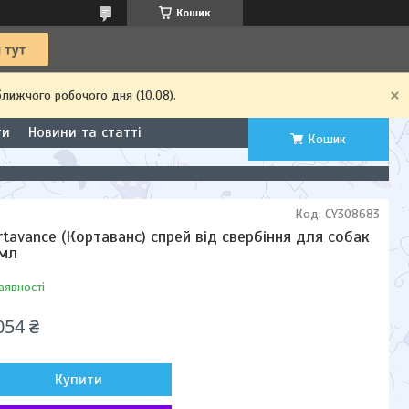
Кошик
ближчого робочого дня (10.08).
ти
Новини та статті
Кошик
Код:
CY308683
rtavance (Кортаванс) спрей від свербіння для собак
мл
аявності
054 ₴
Купити