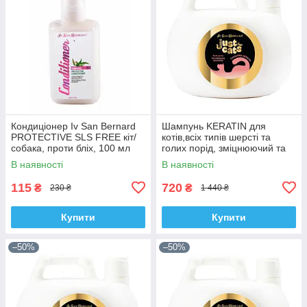
Кондиціонер Iv San Bernard
Шампунь KERATIN для
PROTECTIVE SLS FREE кіт/
котів,всіх типів шерсті та
собака, проти бліх, 100 мл
голих порід, зміцнюючий та
захищаючий 1000 ml.
В наявності
В наявності
115
720
₴
₴
230 ₴
1 440 ₴
Купити
Купити
–50%
–50%