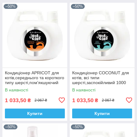
–50%
–50%
Кондиціонер APRICOT для
Кондиціонер COCONUT для
котів,середнього та короткого
котів, всі типи
типу шерсті,пом'якшуючий
шерсті,заспокійливий 1000
1000 ml.
ml.
В наявності
В наявності
1 033,50
1 033,50
₴
₴
2 067 ₴
2 067 ₴
Купити
Купити
–50%
–50%