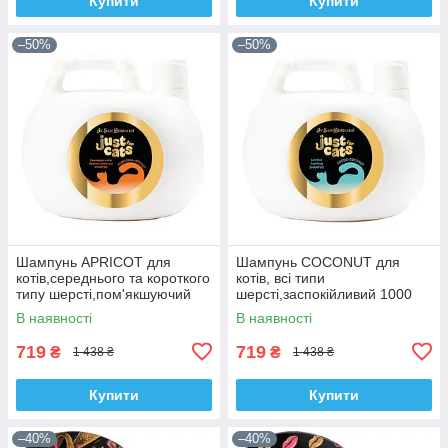
Купити
Купити
–50%
–50%
Шампунь APRICOT для
Шампунь COCONUT для
котів,середнього та короткого
котів, всі типи
типу шерсті,пом'якшуючий
шерсті,заспокійливий 1000
1000 ml.
ml.
В наявності
В наявності
719
719
₴
₴
1 438 ₴
1 438 ₴
Купити
Купити
–40%
–40%