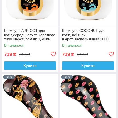
Шампунь APRICOT для
Шампунь COCONUT для
котів,середнього та короткого
котів, всі типи
типу шерсті,пом'якшуючий
шерсті,заспокійливий 1000
1000 ml.
ml.
В наявності
В наявності
719
719
₴
₴
1 438 ₴
1 438 ₴
Купити
Купити
–40%
–40%