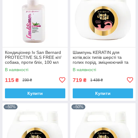
Кондиціонер Iv San Bernard
Шампунь KERATIN для
PROTECTIVE SLS FREE кіт/
котів,всіх типів шерсті та
собака, проти бліх, 100 мл
голих порід, зміцнюючий та
захищаючий 1000 ml.
В наявності
В наявності
115
719
₴
₴
230 ₴
1 438 ₴
Купити
Купити
–50%
–50%