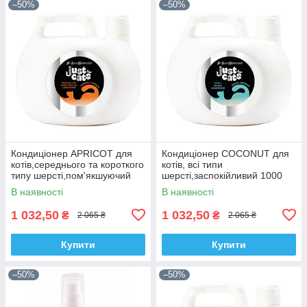
–50%
–50%
Кондиціонер APRICOT для
Кондиціонер COCONUT для
котів,середнього та короткого
котів, всі типи
типу шерсті,пом'якшуючий
шерсті,заспокійливий 1000
1000 ml.
ml.
В наявності
В наявності
1 032,50
1 032,50
₴
₴
2 065 ₴
2 065 ₴
Купити
Купити
–50%
–50%