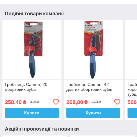
Подібні товари компанії
Гребінець Camon, 20
Гребінець Camon, 42
Граб
обертових зубів
довгих обертових зубів
коро
зуб
258,40
268,80
506
₴
₴
315 ₴
328 ₴
Купити
Купити
Акційні пропозиції та новинки