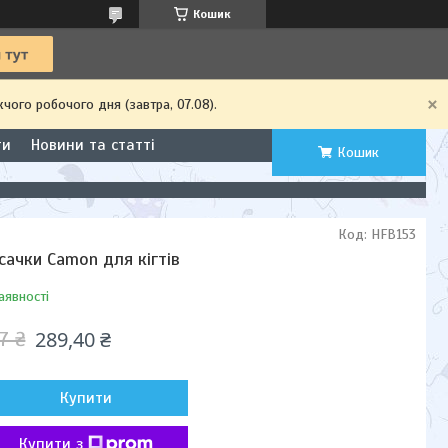
Кошик
чого робочого дня (завтра, 07.08).
ти
Новини та статті
Кошик
Код:
HFB153
сачки Camon для кігтів
аявності
289,40 ₴
7 ₴
Купити
Купити з