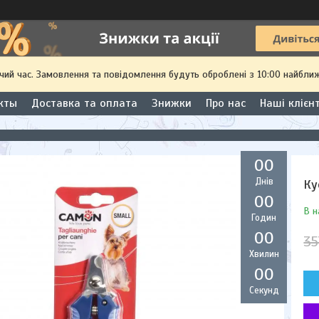
чий час. Замовлення та повідомлення будуть оброблені з 10:00 найближ
кты
Доставка та оплата
Знижки
Про нас
Наші клієн
0
0
Днів
Ку
0
0
В н
Годин
0
0
35
Хвилин
0
0
Секунд