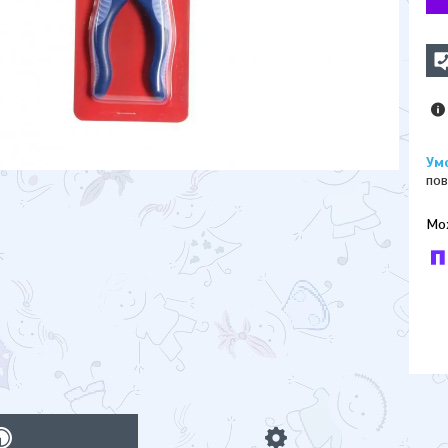
пов
У к
буд