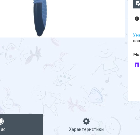
пов
У к
буд
пис
Характеристики