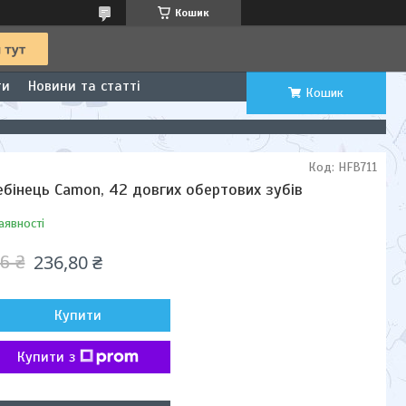
Кошик
ти
Новини та статті
Кошик
Код:
HFB711
ебінець Camon, 42 довгих обертових зубів
аявності
236,80 ₴
6 ₴
Купити
Купити з