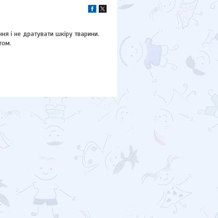
ння і не дратувати шкіру тварини.
том.