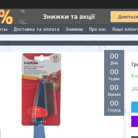
кты
Доставка та оплата
Знижки
Про нас
Наші клієн
0
0
Днів
Гр
0
0
В н
Годин
0
0
29
Хвилин
0
0
Секунд