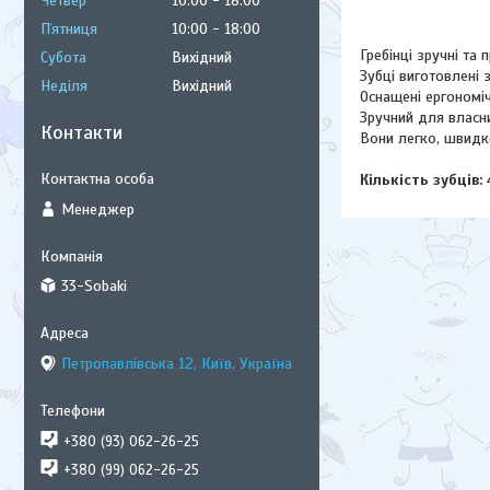
Четвер
10:00
18:00
Пʼятниця
10:00
18:00
Гребінці зручні та 
Субота
Вихідний
Зубці виготовлені 
Неділя
Вихідний
Оснащені ергономі
Зручний для власни
Контакти
Вони легко, швидко
Кількість зубців:
Менеджер
33-Sobaki
Петропавлівська 12, Київ, Україна
+380 (93) 062-26-25
+380 (99) 062-26-25