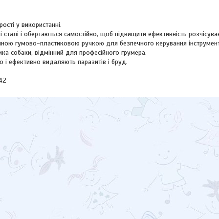
прості у використанні.
зі сталі і обертаються самостійно, щоб підвищити ефективність розчісува
чною гумово-пластиковою ручкою для безпечного керування інструмен
ка собаки, відмінний для професійного грумера.
 і ефективно видаляють паразитів і бруд.
42