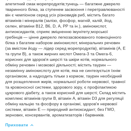
апетитний смак морепродуктів;тунець — багатжне джерело
тваринного білка, за ступенем засвоєння і перетравлюваності
він є чемпіоном серед усіх різновидів риб, містить багато
вітамінів і мінералів (залізо, фосфор, магній, калій, йод,
селен, вітаміни В12, В6, D, А, PP та ін.), амінокислот,
антиоксидантів, сприяє зміцненню імунітету;морської
гребінців — цінне джерело легкозасвоюваного повноцінного
білка з багатим набором амінокислот, мінеральних речовин
(за вмістом йоду — лідер серед морепродуктів), вітамінів (А, Е
та групи В), а також жирних кислот Омега-3 та Омега-6,
корисних для здоров'я шерсті та шкіри котів, нормального
обміну речовин і мозкової діяльності; містить таурин —
незамінну амінокислоту для котів, яка не синтезується їхнім
організмом, а надходить тільки з кормом, таурин необхідний
для розщеплення жирів, нормальної роботи нервової, травної
та кровоносної системи, здорового зору, є профілактикою
цукрового діабету, а також корисний для шерсті; Склад містить
комплекс вітамінів групи B, вітамін A, вітамін D3 для регуляції
обміну кальцію та фосфору в організмі, здоров'я нервової
системи, вітамін Е — природний антиоксидант; без ГМО,
зернових, консервантів, ароматизаторів і барвників.
Приховати