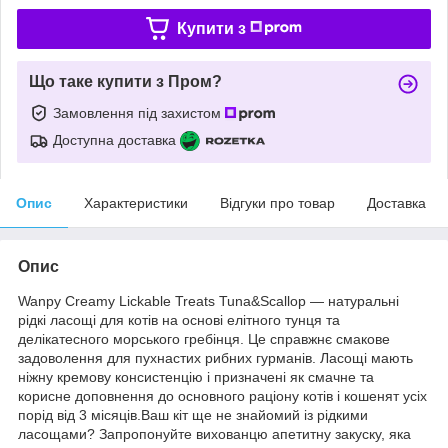
Купити з
Що таке купити з Пром?
Замовлення під захистом
Доступна доставка
Опис
Характеристики
Відгуки про товар
Доставка
Опис
Wanpy Creamy Lickable Treats Tuna&Scallop — натуральні
рідкі ласощі для котів на основі елітного тунця та
делікатесного морського гребінця. Це справжнє смакове
задоволення для пухнастих рибних гурманів. Ласощі мають
ніжну кремову консистенцію і призначені як смачне та
корисне доповнення до основного раціону котів і кошенят усіх
порід від 3 місяців.Ваш кіт ще не знайомий із рідкими
ласощами? Запропонуйте вихованцю апетитну закуску, яка