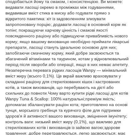
сподобається йому та смаком, і консистенцією. Ви можете:
видавати ласощі окремо в проміжках між годуваннями,
видавивши вміст стика в миску або годувати прямо з
відкритого пакетика: кіт із задоволенням злизувати
запропоновану порцію; додавати ласощі в основний корм як
топінг, покращуючи харчову цінність і смакові якості
повсякденного раціону або підвищуючи привабливість нового
корму; якщо вашому вихованцю необхідно приймати лікарські
препарати, ласощі стануть ідеальною основою для них;
запобігаючи смачному корму, який добре засвоюється та
збагачений вітамінами та таурином, котам у відновлювальний
період після хвороби або операції, якщо в них немає апетиту.
Незаперечна перевага рідких ласощів Wanpy — мінімальний
вміст жиру (всього 0,1%). Це вкрай важливо враховувати у
складанні раціону для стерилізованих кішок і кастрованих
котів, а також вихованців, що перебувають на дієті або
схильних до повноти.Чому варто купити рідкі ласощі для котів
Wanpy Tuna & Scallop: 100% натуральні;преміум якість;
допомагає збалансувати раціон кота; приготовлено на основі
тунця, морського гребінця та курячого філе для підтримки
здоров'я й активності вашого вихованця, зміцнення імунітету;
контроль ваги: низький вміст жиру (0,1%), що важливо для
стерилізованих котів і вихованців із зайвою вагою;здорове
травлення: добре перетравлюється, легко засвоюється; має