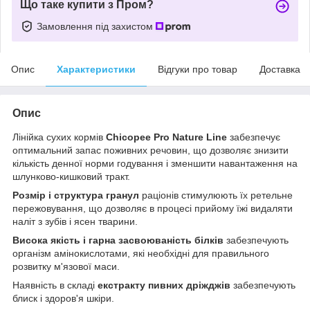
Що таке купити з Пром?
Замовлення під захистом
Опис
Характеристики
Відгуки про товар
Доставка
Опис
Лінійка сухих кормів
Chicopee Pro Nature Line
забезпечує
оптимальний запас поживних речовин, що дозволяє знизити
кількість денної норми годування і зменшити навантаження на
шлунково-кишковий тракт.
Розмір і структура гранул
раціонів стимулюють їх ретельне
пережовування, що дозволяє в процесі прийому їжі видаляти
наліт з зубів і ясен тварини.
Висока якість і гарна засвоюваність білків
забезпечують
організм амінокислотами, які необхідні для правильного
розвитку м'язової маси.
Наявність в складі
екстракту пивних дріжджів
забезпечують
блиск і здоров'я шкіри.