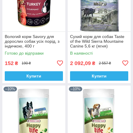
Вологий корм Savory для
Сухий корм для собак Taste
дорослих собак усіх порід, з
of the Wild Sierra Mountaine
індичкою, 400 г
Canine 5,6 кг (ягня)
Готово до відправки
В наявності
152
2 092,09
₴
₴
190 ₴
2 557 ₴
Купити
Купити
–10%
–10%