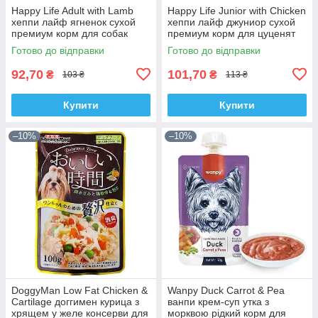
Happy Life Adult with Lamb
Happy Life Junior with Chicken
хеппи лайф ягненок сухой
хеппи лайф джуниор сухой
премиум корм для собак
премиум корм для цуценят
середніх і великих порід 0.35
всіх порід 0.35 кг
Готово до відправки
Готово до відправки
кг
92,70
101,70
₴
₴
103 ₴
113 ₴
Купити
Купити
–10%
–10%
DoggyMan Low Fat Chicken &
Wanpy Duck Carrot & Pea
Cartilage доггимен курица з
ванпи крем-суп утка з
хрящем у желе консерви для
морквою рідкий корм для