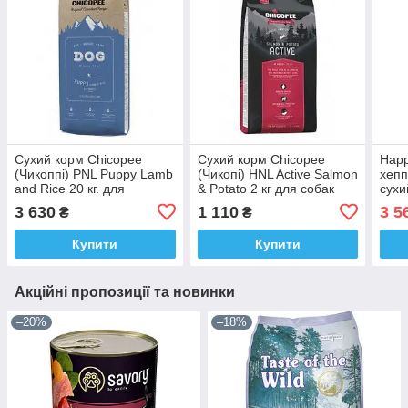
Сухий корм Chicopee
Сухий корм Chicopee
Happ
(Чикоппі) PNL Puppy Lamb
(Чикопі) HNL Active Salmon
хеп
and Rice 20 кг. для
& Potato 2 кг для собак
сухи
цуценят усіх порід з ягням
усіх порід з лососем і
соба
3 630
1 110
3 5
₴
₴
та рисом
картоплею
Купити
Купити
Акційні пропозиції та новинки
–20%
–18%