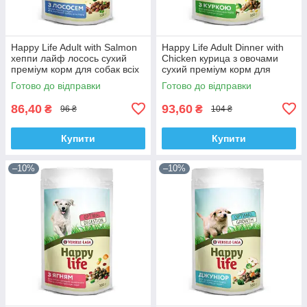
Happy Life Adult with Salmon
Happy Life Adult Dinner with
хеппи лайф лосось сухий
Chicken курица з овочами
преміум корм для собак всіх
сухий преміум корм для
порід 0.35 кг
собак усіх порід 0.35 кг
Готово до відправки
Готово до відправки
86,40
93,60
₴
₴
96 ₴
104 ₴
Купити
Купити
–10%
–10%