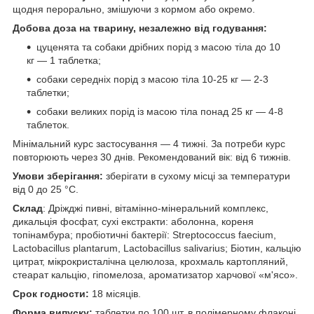
щодня перорально, змішуючи з кормом або окремо.
Добова доза на тварину, незалежно від годування:
цуценята та собаки дрібних порід з масою тіла до 10
кг — 1 таблетка;
собаки середніх порід з масою тіла 10-25 кг — 2-3
таблетки;
собаки великих порід із масою тіла понад 25 кг — 4-8
таблеток.
Мінімальний курс застосування — 4 тижні. За потреби курс
повторюють через 30 днів. Рекомендований вік: від 6 тижнів.
Умови зберігання:
зберігати в сухому місці за температури
від 0 до 25 °C.
Склад
: Дріжджі пивні, вітамінно-мінеральний комплекс,
дикальція фосфат, сухі екстракти: аболонна, кореня
топінамбура; пробіотичні бактерії: Streptococcus faecium,
Lactobacillus plantarum, Lactobacillus salivarius; Біотин, кальцію
цитрат, мікрокристалічна целюлоза, крохмаль картопляний,
стеарат кальцію, гіпомелоза, ароматизатор харчової «м'ясо».
Срок годности:
18 місяців.
Форма випуску:
таблетки по 100 шт. в полімерному флаконі.