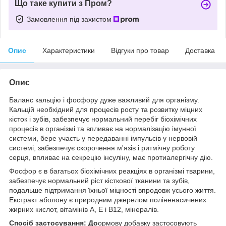
Що таке купити з Пром?
Замовлення під захистом
Опис
Характеристики
Відгуки про товар
Доставка
Опис
Баланс кальцію і фосфору дуже важливий для організму.
Кальцій необхідний для процесів росту та розвитку міцних
кісток і зубів, забезпечує нормальний перебіг біохімічних
процесів в організмі та впливає на нормалізацію імунної
системи, бере участь у передаванні імпульсів у нервовій
системі, забезпечує скорочення м'язів і ритмічну роботу
серця, впливає на секрецію інсуліну, має протиалергічну дію.
Фосфор є в багатьох біохімічних реакціях в організмі тварини,
забезпечує нормальний ріст кісткової тканини та зубів,
подальше підтримання їхньої міцності впродовж усього життя.
Екстракт аболону є природним джерелом поліненасичених
жирних кислот, вітамінів А, Е і В12, мінералів.
Спосіб застосування: До
ормову добавку застосовують