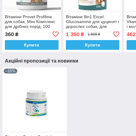
Вітаміни Provet Profiline
Вітаміни 8in1 Excel
Віта
для собак, Міні Комплекс
Glucosamine для цуценят і
Vita
для дрібних порід, 100
дорослих собак, для
і мо
таб.
суглобів, 110 шт.
муль
360
1 360
462
₴
₴
1 600 ₴
Купити
Купити
Акційні пропозиції та новинки
–15%