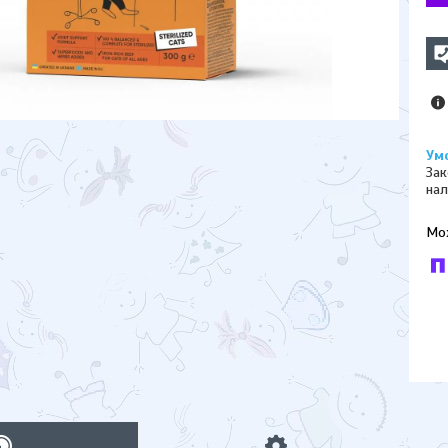
Зак
нал
У к
буд