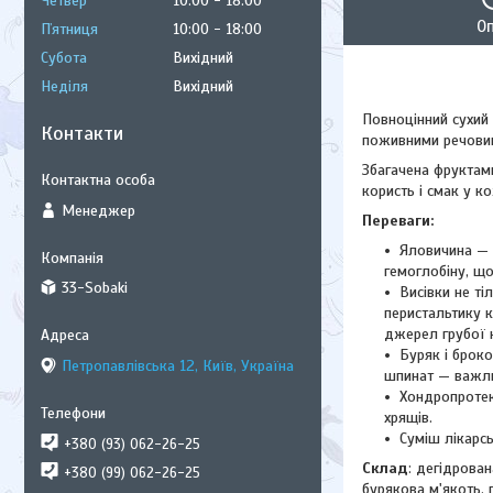
Четвер
10:00
18:00
О
Пʼятниця
10:00
18:00
Субота
Вихідний
Неділя
Вихідний
Повноцінний сухий 
Контакти
поживними речовина
Збагачена фруктам
користь і смак у ко
Менеджер
Переваги:
Яловичина — 
гемоглобіну, щ
33-Sobaki
Висівки не ті
перистальтику 
джерел грубої 
Буряк і броко
Петропавлівська 12, Київ, Україна
шпинат — важли
Хондропротек
хрящів.
Суміш лікарсь
+380 (93) 062-26-25
Склад
: дегідрова
+380 (99) 062-26-25
бурякова м'якоть, 