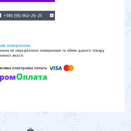
+380 (93) 062-26-25
оном не передбачено повернення та обмін даного товару
ежної якості
омпанії підключені електронні платежі. Тепер ви можете купити
ь-який товар не покидаючи сайту.