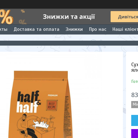
кты
Доставка та оплата
Знижки
Про нас
Наші клієн
Су
ял
Гот
83
Мі