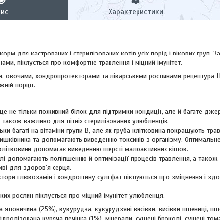
пис
Характеристики
корм для кастрованих і стерилізованих котів усіх порід і вікових груп.
ми, піклується про комфортне травлення і міцний імунітет.
и, овочами, хондропротекторами та лікарськими рослинами рецептура Ha
жній порції.
це не тільки поживний білок для підтримки кондиції, але й багате дже
о також важливо для літніх стерилізованих улюбленців.
льки багаті на вітаміни групи В, але як груба клітковина покращують тр
кишківника та допомагають виведенню токсинів з організму. Оптимальн
клітковини допомагає виведенню шерсті малоактивних кішок.
лі допомагають поліпшенню й оптимізації процесів травлення, а також 
ві для здоров'я серця.
тори глюкозамін і хондроїтину сульфат піклуються про зміцнення і здо
ких рослин піклується про міцний імунітет улюбленця.
на яловичина (25%), кукурудза, кукурудзяні висівки, висівки пшениці, п
гідролізована куряча печінка (1%), мінерали, сушені броколі, сушені то