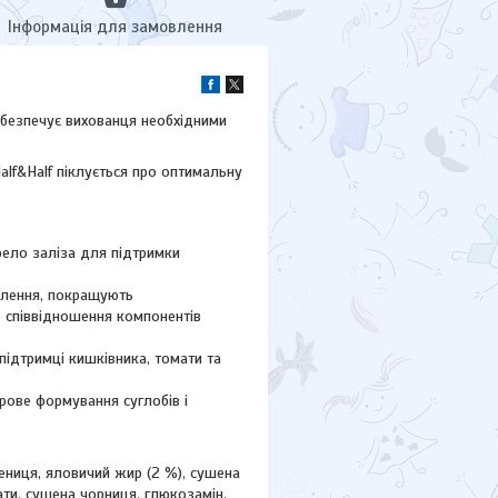
Інформація для замовлення
 Забезпечує вихованця необхідними
lf&Half піклується про оптимальну
рело заліза для підтримки
авлення, покращують
е співвідношення компонентів
підтримці кишківника, томати та
рове формування суглобів і
шениця, яловичий жир (2 %), сушена
мати, сушена чорниця, глюкозамін,