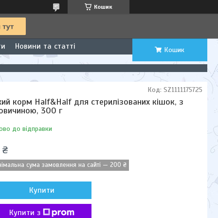
Кошик
ти
Новини та статті
Кошик
Код:
SZ1111175725
хий корм Half&Half для стерилізованих кішок, з
овичиною, 300 г
ово до відправки
 ₴
німальна сума замовлення на сайті — 200 ₴
Купити
Купити з