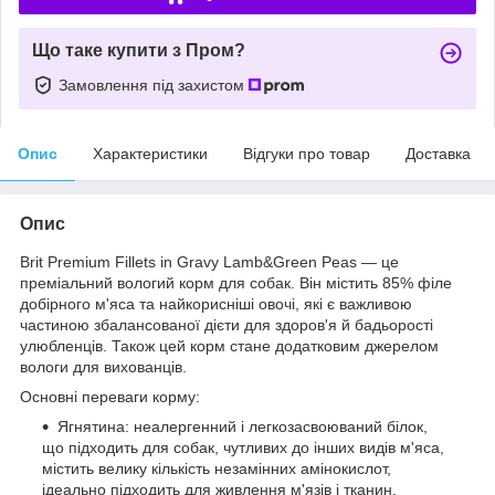
Що таке купити з Пром?
Замовлення під захистом
Опис
Характеристики
Відгуки про товар
Доставка
Опис
Brit Premium Fillets in Gravy Lamb&Green Peas — це
преміальний вологий корм для собак. Він містить 85% філе
добірного м'яса та найкорисніші овочі, які є важливою
частиною збалансованої дієти для здоров'я й бадьорості
улюбленців. Також цей корм стане додатковим джерелом
вологи для вихованців.
Основні переваги корму:
Ягнятина: неалергенний і легкозасвоюваний білок,
що підходить для собак, чутливих до інших видів м'яса,
містить велику кількість незамінних амінокислот,
ідеально підходить для живлення м'язів і тканин.