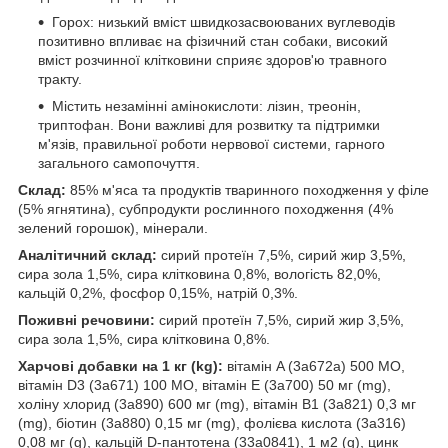
Горох: низький вміст швидкозасвоюваних вуглеводів
позитивно впливає на фізичний стан собаки, високий
вміст розчинної клітковини сприяє здоров'ю травного
тракту.
Містить незамінні амінокислоти: лізин, треонін,
триптофан. Вони важливі для розвитку та підтримки
м'язів, правильної роботи нервової системи, гарного
загального самопочуття.
Склад:
85% м'яса та продуктів тваринного походження у філе
(5% ягнятина), субпродукти рослинного походження (4%
зелений горошок), мінерали.
Аналітичний склад:
сирий протеїн 7,5%, сирий жир 3,5%,
сира зола 1,5%, сира клітковина 0,8%, вологість 82,0%,
кальцій 0,2%, фосфор 0,15%, натрій 0,3%.
Поживні речовини:
сирий протеїн 7,5%, сирий жир 3,5%,
сира зола 1,5%, сира клітковина 0,8%.
Харчові добавки на 1 кг (kg):
вітамін A (3a672a) 500 МО,
вітамін D3 (3a671) 100 МО, вітамін E (3a700) 50 мг (mg),
холіну хлорид (3a890) 600 мг (mg), вітамін B1 (3a821) 0,3 мг
(mg), біотин (3a880) 0,15 мг (mg), фолієва кислота (3a316)
0,08 мг (g), кальцій D-пантотена (33a0841), 1 м2 (g), цинк