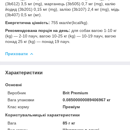
(3b612) 3,5 мг (mg), марганець (3b505) 0,7 мг (mg), калію
йодид (3b201) 0,15 мг (mg), залізо (3b107) 2,4 мг (mg), мідь
(3b407) 0,5 мг (мг).
Енергетична цінність:
755 ккал/кг(kсal/kg).
Рекомендована порція на день:
для собак вагою 1-10 кг
(kg) — 2-10 пауч, вагою 10-25 кг (kg) — 10-19 пауч, вагою
понад 25 кг (kg) — понад 19 пауч.
Приховати
Характеристики
Основні
Виробник
Brit Premium
Вага упаковки
0.08500000089406967 кг
Клас корму
Преміум
Користувальницькі характеристики
Вага
85 г кг
Вид корму
Шматочки в соусі