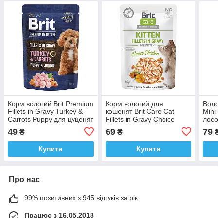
Корм вологий Brit Premium
Корм вологий для
Воло
Fillets in Gravy Turkey &
кошенят Brit Care Cat
Mini
Carrots Puppy для цуценят
Fillets in Gravy Choice
лосо
малих порід філе в соусі
Chicken філе в соусі з
соусі
49
69
79
₴
₴
індичка
куркою, пауч, 85 г
Купити
Купити
Про нас
99% позитивних з 945 відгуків за рік
Працює з 16.05.2018