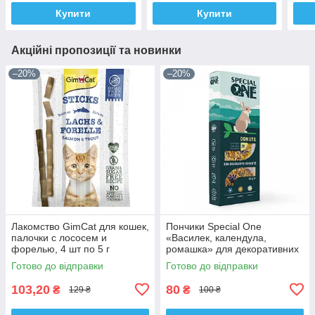
Купити
Купити
Акційні пропозиції та новинки
–20%
–20%
Лакомство GimCat для кошек,
Пончики Special One
палочки с лососем и
«Василек, календула,
форелью, 4 шт по 5 г
ромашка» для декоративних
гризунів, 50 г
Готово до відправки
Готово до відправки
103,20
80
₴
₴
129 ₴
100 ₴