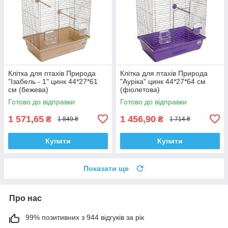
Клітка для птахів Природа
Клітка для птахів Природа
"Ізабель - 1" цинк 44*27*61
"Ауріка" цинк 44*27*64 см
см (бежева)
(фіолетова)
Готово до відправки
Готово до відправки
1 571,65
1 456,90
₴
₴
1 849 ₴
1 714 ₴
Купити
Купити
Показати ще
Про нас
99% позитивних з 944 відгуків за рік