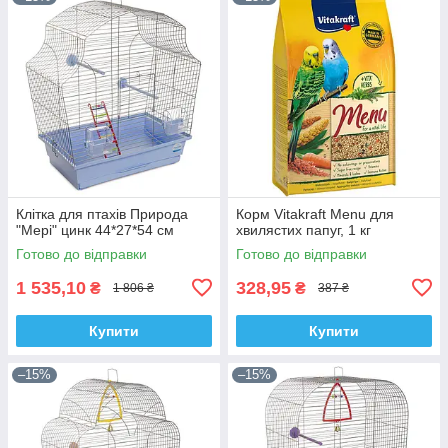
Клітка для птахів Природа
Корм Vitakraft Menu для
"Мері" цинк 44*27*54 см
хвилястих папуг, 1 кг
Готово до відправки
Готово до відправки
1 535,10
328,95
₴
₴
1 806 ₴
387 ₴
Купити
Купити
–15%
–15%