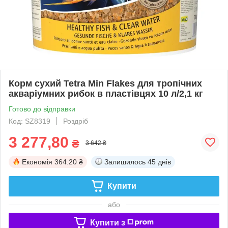
Корм сухий Tetra Min Flakes для тропічних
акваріумних рибок в пластівцях 10 л/2,1 кг
Готово до відправки
Код: SZ8319
Роздріб
3 277,80
₴
3 642 ₴
Економія
364.20 ₴
Залишилось
45 днів
Купити
або
Купити з