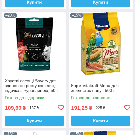
Купити
Купити
–20%
–15%
Хрусткі ласощі Savory для
здорового росту кошенят,
Корм Vitakraft Menu для
індичка з журавлиною, 50 г
хвилястих папуг, 500 г
Готово до відправки
Готово до відправки
109,60
191,25
₴
₴
137 ₴
225 ₴
Купити
Купити
–15%
–15%