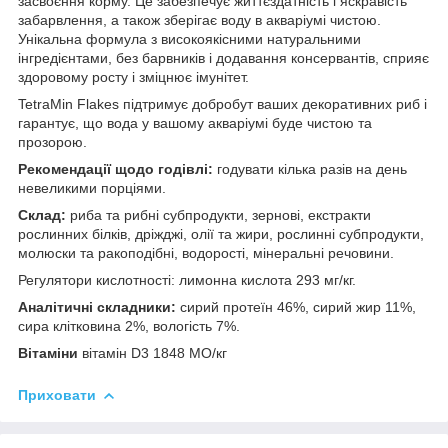
засвоєння корму. Це забезпечує життєздатність і яскравість
забарвлення, а також зберігає воду в акваріумі чистою.
Унікальна формула з високоякісними натуральними
інгредієнтами, без барвників і додавання консервантів, сприяє
здоровому росту і зміцнює імунітет.
TetraMin Flakes підтримує добробут ваших декоративних риб і
гарантує, що вода у вашому акваріумі буде чистою та
прозорою.
Рекомендації щодо годівлі:
годувати кілька разів на день
невеликими порціями.
Склад:
риба та рибні субпродукти, зернові, екстракти
рослинних білків, дріжджі, олії та жири, рослинні субпродукти,
молюски та ракоподібні, водорості, мінеральні речовини.
Регулятори кислотності: лимонна кислота 293 мг/кг.
Аналітичні складники:
сирий протеїн 46%, сирий жир 11%,
сира клітковина 2%, вологість 7%.
Вітаміни
вітамін D3 1848 МО/кг
Приховати