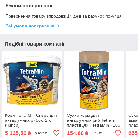
Умови повернення
Повернення товару впродовж 14 днів за рахунок покупця
Всі умови повернення
Подібні товари компанії
Корм Tetra Min Crisps для
Сухий корм для
Сухи
акваріумних рибок, 2 кг
акваріумних риб Tetra в
аква
(чипси)
пластівцях «TetraMin» 100
плас
мл (для всіх акваріумних
мл (
5 125,50
154,80
655
₴
₴
5 695 ₴
172 ₴
риб)
риб)