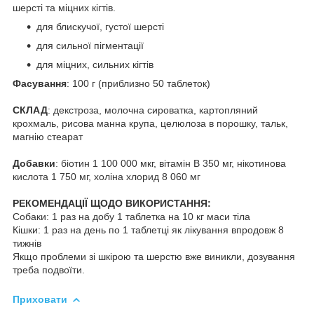
шерсті та міцних кігтів.
для блискучої, густої шерсті
для сильної пігментації
для міцних, сильних кігтів
Фасування
: 100 г (приблизно 50 таблеток)
СКЛАД
: декстроза, молочна сироватка, картопляний
крохмаль, рисова манна крупа, целюлоза в порошку, тальк,
магнію стеарат
Добавки
: біотин 1 100 000 мкг, вітамін B 350 мг, нікотинова
кислота 1 750 мг, холіна хлорид 8 060 мг
РЕКОМЕНДАЦІЇ ЩОДО ВИКОРИСТАННЯ:
Собаки: 1 раз на добу 1 таблетка на 10 кг маси тіла
Кішки: 1 раз на день по 1 таблетці як лікування впродовж 8
тижнів
Якщо проблеми зі шкірою та шерстю вже виникли, дозування
треба подвоїти.
Приховати