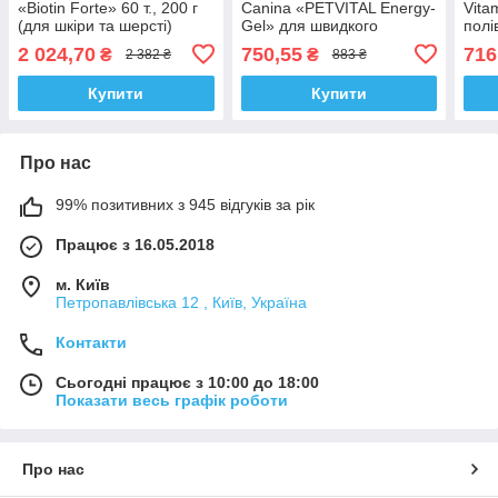
«Biotin Forte» 60 т., 200 г
Canina «PETVITAL Energy-
Vita
(для шкіри та шерсті)
Gel» для швидкого
полі
відновлення організму,
100 
2 024,70
750,55
716
₴
₴
2 382 ₴
883 ₴
гель 100 мл
Купити
Купити
Про нас
99% позитивних з 945 відгуків за рік
Працює з 16.05.2018
м. Київ
Петропавлівська 12 , Київ, Україна
Контакти
Сьогодні працює з 10:00 до 18:00
Показати весь графік роботи
Про нас