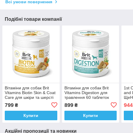
Всі умови повернення
Подібні товари компанії
Вітаміни для собак Brit
Вітаміни для собак Brit
1st 
Vitamins Biotin Skin & Coat
Vitamins Digestion для
and
Care для шкіри та шерсті
травлення 60 таблеток
ЩеН
60 таблеток
супе
799
899
944
₴
₴
цуце
Купити
Купити
Акційні пропозиції та новинки