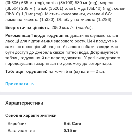
(3b606) 665 мг (mg), залізо (3b106) 580 мг (mg), марець
(3b504) 285 мг), й імб (3b201) 5, мг), мідь (3bb40) (mg), селен
(3b810) 1,3 мг (mg). Містить консерванти, схвалені ЄС:
лимонна кислота (1a330), DL-яблучна кислота (1a296).
Енергетична цінність
: 2960 ккал/кг (ккал/кг).
Рекомендації щодо годування
: давати як функціональні
ласощі для підтримання здорового росту. Цей продукт не
замінює повноцінний раціон. У вашого собаки завжди має
бути доступ до джерела свіжої питної води. Дотримуйтеся
таблиці годування й не перегодовувати. У разі випадкового
передозування зверніться по допомогу до ветеринара.
Таблиця годування:
на кожні 5 кг (кг) ваги — 2 шт.
Приховати
Характеристики
Основні характеристики
Виробник
Brit Care
Вага упаковки
0.15 кг