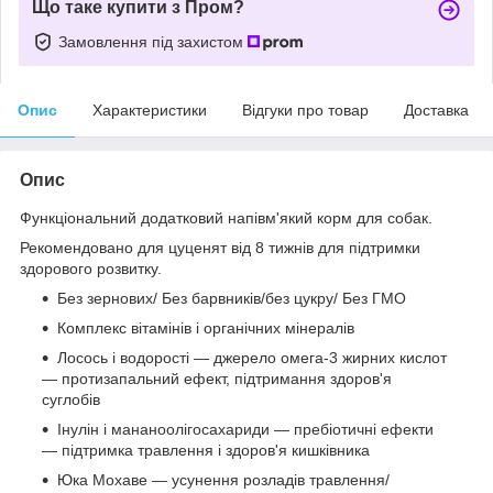
Що таке купити з Пром?
Замовлення під захистом
Опис
Характеристики
Відгуки про товар
Доставка
Опис
Функціональний додатковий напівм'який корм для собак.
Рекомендовано для цуценят від 8 тижнів для підтримки
здорового розвитку.
Без зернових/ Без барвників/без цукру/ Без ГМО
Комплекс вітамінів і органічних мінералів
Лосось і водорості — джерело омега-3 жирних кислот
— протизапальний ефект, підтримання здоров'я
суглобів
Інулін і мананоолігосахариди — пребіотичні ефекти
— підтримка травлення і здоров'я кишківника
Юка Мохаве — усунення розладів травлення/