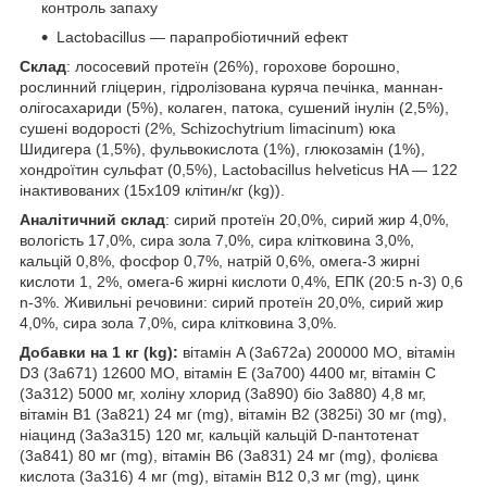
контроль запаху
Lactobacillus — парапробіотичний ефект
Склад
: лососевий протеїн (26%), горохове борошно,
рослинний гліцерин, гідролізована куряча печінка, маннан-
олігосахариди (5%), колаген, патока, сушений інулін (2,5%),
сушені водорості (2%, Schizochytrium limacinum) юка
Шидигера (1,5%), фульвокислота (1%), глюкозамін (1%),
хондроїтин сульфат (0,5%), Lactobacillus helveticus HA — 122
інактивованих (15x109 клітин/кг (kg)).
Аналітичний склад
: сирий протеїн 20,0%, сирий жир 4,0%,
вологість 17,0%, сира зола 7,0%, сира клітковина 3,0%,
кальцій 0,8%, фосфор 0,7%, натрій 0,6%, омега-3 жирні
кислоти 1, 2%, омега-6 жирні кислоти 0,4%, ЕПК (20:5 n-3) 0,6
n-3%. Живильні речовини: сирий протеїн 20,0%, сирий жир
4,0%, сира зола 7,0%, сира клітковина 3,0%.
Добавки на 1 кг (kg):
вітамін A (3a672a) 200000 МО, вітамін
D3 (3a671) 12600 МО, вітамін E (3a700) 4400 мг, вітамін C
(3a312) 5000 мг, холіну хлорид (3a890) біо 3a880) 4,8 мг,
вітамін B1 (3a821) 24 мг (mg), вітамін B2 (3825i) 30 мг (mg),
ніацинд (3a3a315) 120 мг, кальцій кальцій D-пантотенат
(3a841) 80 мг (mg), вітамін B6 (3a831) 24 мг (mg), фолієва
кислота (3a316) 4 мг (mg), вітамін B12 0,3 мг (mg), цинк