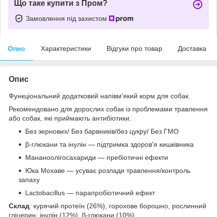
Що таке купити з Пром?
Замовлення під захистом
Опис
Характеристики
Відгуки про товар
Доставка
Опис
Функціональний додатковий напівм'який корм для собак.
Рекомендовано для дорослих собак із проблемами травлення
або собак, які приймають антибіотики.
Без зернових/ Без барвників/без цукру/ Без ГМО
β-глюкани та інулін — підтримка здоров'я кишківника
Мананоолігосахариди — пребіотичні ефекти
Юка Мохаве — усуває розлади травлення/контроль
запаху
Lactobacillus — парапробіотичний ефект
Склад
: курячий протеїн (26%), горохове борошно, рослинний
гліцерин, інулін (12%), β-глюкани (10%),