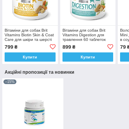
Вітаміни для собак Brit
Вітаміни для собак Brit
Воло
Vitamins Biotin Skin & Coat
Vitamins Digestion для
Mini
Care для шкіри та шерсті
травлення 60 таблеток
в соу
60 таблеток
799
899
79
₴
₴
Купити
Купити
Акційні пропозиції та новинки
–15%