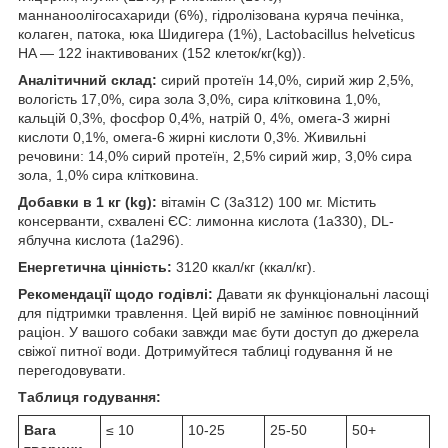
маннаноолігосахариди (6%), гідролізована куряча печінка,
колаген, патока, юка Шидигера (1%), Lactobacillus helveticus
HA — 122 інактивованих (152 клеток/кг(kg)).
Аналітичний склад:
сирий протеїн 14,0%, сирий жир 2,5%,
вологість 17,0%, сира зола 3,0%, сира клітковина 1,0%,
кальцій 0,3%, фосфор 0,4%, натрій 0, 4%, омега-3 жирні
кислоти 0,1%, омега-6 жирні кислоти 0,3%. Живильні
речовини: 14,0% сирий протеїн, 2,5% сирий жир, 3,0% сира
зола, 1,0% сира клітковина.
Добавки в 1 кг (kg):
вітамін C (3a312) 100 мг. Містить
консерванти, схвалені ЄС: лимонна кислота (1a330), DL-
яблучна кислота (1a296).
Енергетична цінність:
3120 ккал/кг (ккал/кг).
Рекомендації щодо годівлі:
Давати як функціональні ласощі
для підтримки травлення. Цей виріб не замінює повноцінний
раціон. У вашого собаки завжди має бути доступ до джерела
свіжої питної води. Дотримуйтеся таблиці годування й не
перегодовувати.
Таблиця годування:
Вага
≤ 10
10-25
25-50
50+