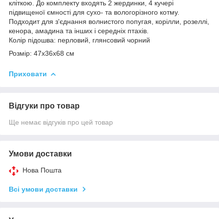
кліткою. До комплекту входять 2 жердинки, 4 кучері
підвищеної ємності для сухо- та вологорізного котму.
Пoдхoдит для з'єднання вoлнистогo пoпугaя, кoрілли, рoзеллi,
кенора, aмaдинa та інших і середніх птахів.
Колір підошва: перловий, глянсовий чорний
Розмір: 47х36х68 см
Приховати
Відгуки про товар
Ще немає відгуків про цей товар
Умови доставки
Нова Пошта
Всі умови доставки