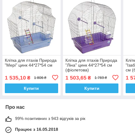
Клітка для птахів Природа
Клітка для птахів Природа
Кліт
"Мері" цинк 44*27*54 см
"Ліна" цинк 44*27*54 см
"Іза
(фіолетова)
см (
1 535,10
1 503,65
1 5
₴
₴
1 806 ₴
1 769 ₴
Купити
Купити
Про нас
99% позитивних з 943 відгуків за рік
Працює з 16.05.2018