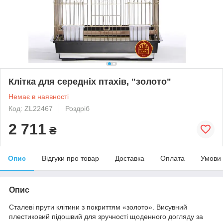
Клітка для середніх птахів, "золото"
Немає в наявності
Код: ZL22467
Роздріб
2 711
₴
Опис
Відгуки про товар
Доставка
Оплата
Умови
Опис
Сталеві прути клітини з покриттям «золото». Висувний
плестикoвий підошвий для зручності щоденного догляду за