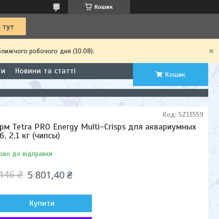
Кошик
ближчого робочого дня (10.08).
ти
Новини та статті
Кошик
Код:
SZ13559
рм Tetra PRO Energy Multi-Crisps для аквариумных
б, 2,1 кг (чипсы)
ово до відправки
5 801,40 ₴
446 ₴
Купити