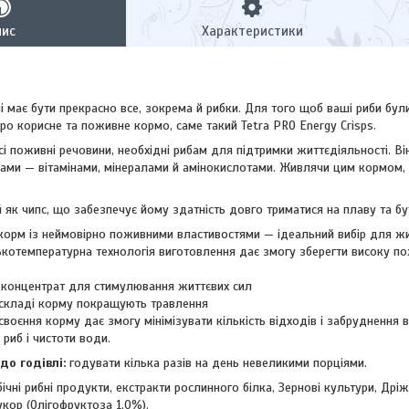
пис
Характеристики
і має бути прекрасно все, зокрема й рибки. Для того щоб ваші риби були я
ро корисне та поживне кормо, саме такий Tetra PRO Energy Crisps.
сі поживні речовини, необхідні рибам для підтримки життєдіяльності. 
ами — вітамінами, мінералами й амінокислотами. Живлячи цим кормом, 
як чипс, що забезпечує йому здатність довго триматися на плаву та бу
корм із неймовірно поживними властивостями — ідеальний вибір для ж
отемпературна технологія виготовлення дає змогу зберегти високу пожи
 концентрат для стимулювання життєвих сил
 складі корму покращують травлення
воєння корму дає змогу мінімізувати кількість відходів і забруднення 
риб і чистоти води.
о годівлі:
годувати кілька разів на день невеликими порціями.
бічні рибні продукти, екстракти рослинного білка, Зернові культури, Др
укор (Олігофруктоза 1,0%).