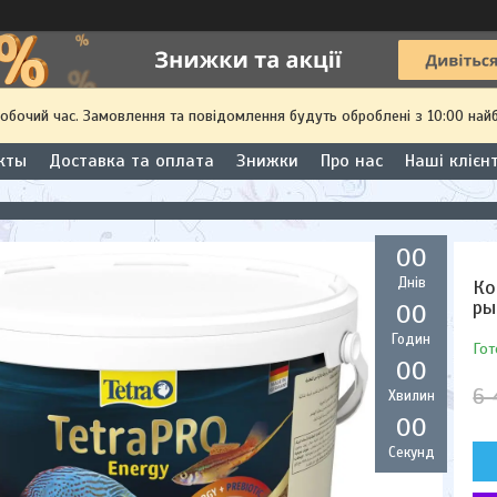
робочий час. Замовлення та повідомлення будуть оброблені з 10:00 най
кты
Доставка та оплата
Знижки
Про нас
Наші клієн
0
0
Днів
Ко
ры
0
0
Годин
Гот
0
0
6 
Хвилин
0
0
Секунд