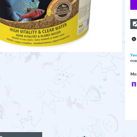
пов
У к
буд