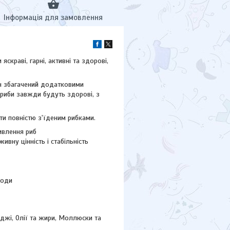
Інформація для замовлення
скраві, гарні, активні та здорові,
Він збагачений додатковими
риби завжди будуть здорові, з
ти повністю з'їденим рибками.
ивлення риб
вну цінність і стабільність
води
іжджі, Олії та жири, Моллюски та