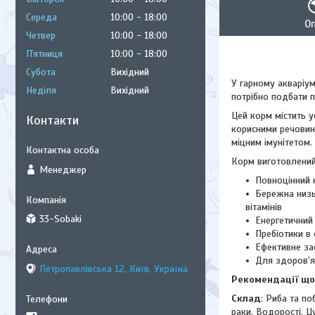
Середа
10:00
18:00
О
Четвер
10:00
18:00
Пʼятниця
10:00
18:00
Субота
Вихідний
У гарному акваріум
Неділя
Вихідний
потрібно подбати п
Цей корм містить у
Контакти
корисними речовин
міцним імунітетом.
Корм виготовлений 
Менеджер
Повноцінний 
Бережна низьк
вітамінів
33-Sobaki
Енергетичний
Пребіотики в
Ефективне зас
Для здоров'я 
Петропавлівська 12, Київ, Україна
Рекомендації щод
Склад
: Риба та по
раки, Водорості, Ц