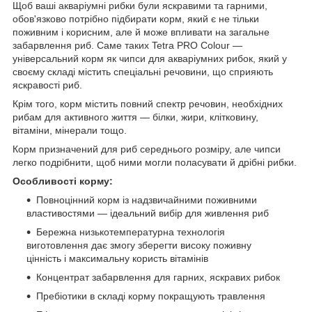
Щоб ваші акваріумні рибки були яскравими та гарними,
обов'язково потрібно підбирати корм, який є не тільки
поживним і корисним, але й може впливати на загальне
забарвлення риб. Саме таких Tetra PRO Colour —
універсальний корм як чипси для акваріумних рибок, який у
своєму складі містить спеціальні речовини, що сприяють
яскравості риб.
Крім того, корм містить повний спектр речовин, необхідних
рибам для активного життя — білки, жири, клітковину,
вітаміни, мінерали тощо.
Корм призначений для риб середнього розміру, але чипси
легко подрібнити, щоб ними могли поласувати й дрібні рибки.
Особливості корму:
Повноцінний корм із надзвичайними поживними
властивостями — ідеальний вибір для живлення риб
Бережна низькотемпературна технологія
виготовлення дає змогу зберегти високу поживну
цінність і максимальну користь вітамінів
Концентрат забарвлення для гарних, яскравих рибок
Пребіотики в складі корму покращують травлення