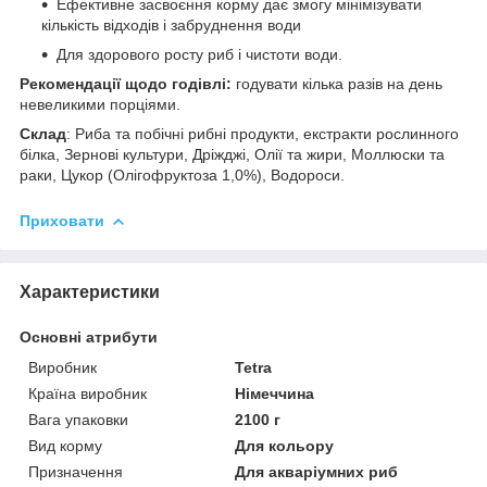
Ефективне засвоєння корму дає змогу мінімізувати
кількість відходів і забруднення води
Для здорового росту риб і чистоти води.
Рекомендації щодо годівлі:
годувати кілька разів на день
невеликими порціями.
Склад
: Риба та побічні рибні продукти, екстракти рослинного
білка, Зернові культури, Дріжджі, Олії та жири, Моллюски та
раки, Цукор (Олігофруктоза 1,0%), Водороси.
Приховати
Характеристики
Основні атрибути
Виробник
Tetra
Країна виробник
Німеччина
Вага упаковки
2100 г
Вид корму
Для кольору
Призначення
Для акваріумних риб