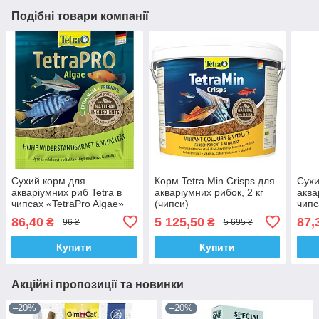
Подібні товари компанії
Сухий корм для
Корм Tetra Min Crisps для
Сухи
акваріумних риб Tetra в
акваріумних рибок, 2 кг
аква
чипсах «TetraPro Algae»
(чипси)
чипс
12 г (для травоїдних риб)
12 г
86,40
5 125,50
87,
₴
₴
96 ₴
5 695 ₴
риб)
Купити
Купити
Акційні пропозиції та новинки
–20%
–20%