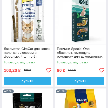
Лакомство GimCat для кошек,
Пончики Special One
палочки с лососем и
«Василек, календула,
форелью, 4 шт по 5 г
ромашка» для декоративних
гризунів, 50 г
Готово до відправки
Готово до відправки
103,20
80
₴
₴
129 ₴
100 ₴
Купити
Купити
–20%
–15%