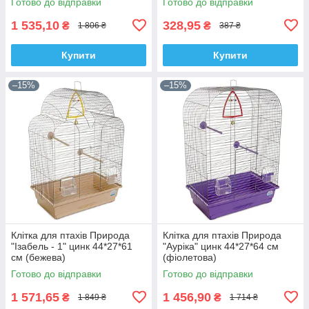
Готово до відправки
Готово до відправки
1 535,10
328,95
₴
₴
1 806 ₴
387 ₴
Купити
Купити
–15%
–15%
Клітка для птахів Природа
Клітка для птахів Природа
"Ізабель - 1" цинк 44*27*61
"Ауріка" цинк 44*27*64 см
см (бежева)
(фіолетова)
Готово до відправки
Готово до відправки
1 571,65
1 456,90
₴
₴
1 849 ₴
1 714 ₴