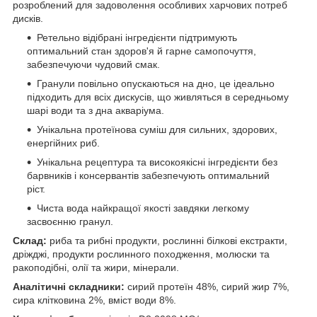
розроблений для задоволення особливих харчових потреб
дисків.
Ретельно відібрані інгредієнти підтримують
оптимальний стан здоров'я й гарне самопочуття,
забезпечуючи чудовий смак.
Гранули повільно опускаються на дно, це ідеально
підходить для всіх дискусів, що живляться в середньому
шарі води та з дна акваріума.
Унікальна протеїнова суміш для сильних, здорових,
енергійних риб.
Унікальна рецептура та високоякісні інгредієнти без
барвників і консервантів забезпечують оптимальний
ріст.
Чиста вода найкращої якості завдяки легкому
засвоєнню гранул.
Склад:
риба та рибні продукти, рослинні білкові екстракти,
дріжджі, продукти рослинного походження, молюски та
ракоподібні, олії та жири, мінерали.
Аналітичні складники:
сирий протеїн 48%, сирий жир 7%,
сира клітковина 2%, вміст води 8%.