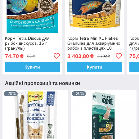
Корм Tetra Discus для
Корм Tetra Min XL Flakes
Корм
рыбок дискусов, 15 г
Granules для акваріумних
для 
(гранулы)
рибок в пластівцях 10
г (г
л/2,1 кг
74,70
3 403,80
75,
₴
₴
83 ₴
3 782 ₴
Купити
Купити
Акційні пропозиції та новинки
–20%
–20%