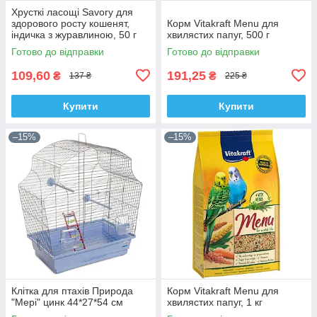
Хрусткі ласощі Savory для
здорового росту кошенят,
Корм Vitakraft Menu для
індичка з журавлиною, 50 г
хвилястих папуг, 500 г
Готово до відправки
Готово до відправки
109,60
191,25
₴
₴
137 ₴
225 ₴
Купити
Купити
–15%
–15%
Клітка для птахів Природа
Корм Vitakraft Menu для
"Мері" цинк 44*27*54 см
хвилястих папуг, 1 кг