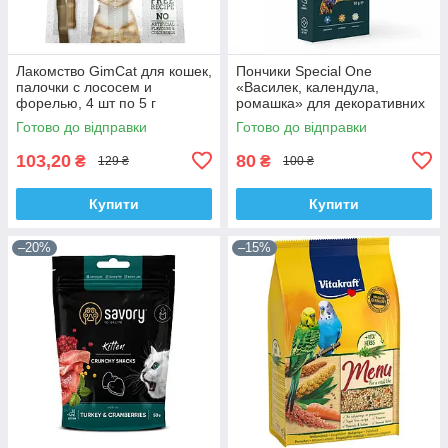
Лакомство GimCat для кошек,
Пончики Special One
палочки с лососем и
«Василек, календула,
форелью, 4 шт по 5 г
ромашка» для декоративних
гризунів, 50 г
Готово до відправки
Готово до відправки
103,20
80
₴
₴
129 ₴
100 ₴
Купити
Купити
–20%
–15%