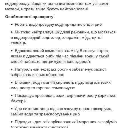
водопроводу. Завдяки активним компонентам усі важкі
метали, нітрати тощо будуть нейтралізовані.
Особливості препарату:
Робить водопровідну воду придатною для риб
Миттєво нейтралізує шкідливі речовини, що містяться
в водопровідній воді: хлор, хлорамін, мідь, цинк і
свинець
Вдосконалений комплекс вітаміну В знижує стрес,
якому піддаються риби під час підміни води, у такий
спосіб набагато підтримуючи їхнє здоров'я
Натуральний екстракт рослин забезпечує захист
зябра та слизових оболонок
Вітаміни, йод і магній сприяють підтримці життєвих
сил, росту та гарного самопочуття
Покращує прозорість води, сприяючи росту корисних
бактерій
Для використання під час запуску нового акваріума,
заміни води та транспортування риб
Підходить для всіх прісноводних і морських акваріумів
(потрібно вимикати флотатор).