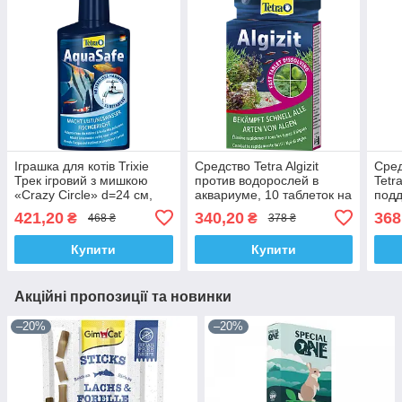
Іграшка для котів Trixie
Средство Tetra Algizit
Сред
Трек ігровий з мишкою
против водорослей в
Tetra
«Crazy Circle» d=24 см,
аквариуме, 10 таблеток на
под
h=29 см
200 л
биол
421,20
340,20
368
₴
₴
468 ₴
378 ₴
мл
Купити
Купити
Акційні пропозиції та новинки
–20%
–20%