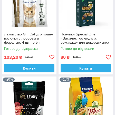
Лакомство GimCat для кошек,
Пончики Special One
палочки с лососем и
«Василек, календула,
форелью, 4 шт по 5 г
ромашка» для декоративних
гризунів, 50 г
Готово до відправки
Готово до відправки
103,20
80
₴
₴
129 ₴
100 ₴
Купити
Купити
–20%
–15%