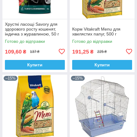
Хрусткі ласощі Savory для
здорового росту кошенят,
Корм Vitakraft Menu для
індичка з журавлиною, 50 г
хвилястих папуг, 500 г
Готово до відправки
Готово до відправки
109,60
191,25
₴
₴
137 ₴
225 ₴
Купити
Купити
–15%
–15%