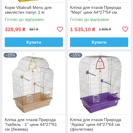
Корм Vitakraft Menu для
Клітка для птахів Природа
хвилястих папуг, 1 кг
"Мері" цинк 44*27*54 см
Готово до відправки
Готово до відправки
328,95
1 535,10
₴
₴
387 ₴
1 806 ₴
Купити
Купити
–15%
–15%
Клітка для птахів Природа
Клітка для птахів Природа
"Ізабель - 1" цинк 44*27*61
"Ауріка" цинк 44*27*64 см
см (бежева)
(фіолетова)