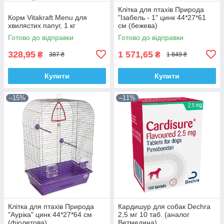
Клітка для птахів Природа
Корм Vitakraft Menu для
"Ізабель - 1" цинк 44*27*61
хвилястих папуг, 1 кг
см (бежева)
Готово до відправки
Готово до відправки
328,95
1 571,65
₴
₴
387 ₴
1 849 ₴
Купити
Купити
–15%
–11%
Клітка для птахів Природа
Кардишур для собак Dechra
"Ауріка" цинк 44*27*64 см
2,5 мг 10 таб. (аналог
(фіолетова)
Ветмедина)