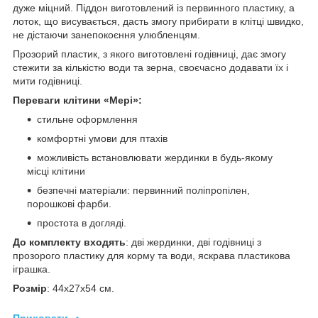
дуже міцний. Піддон виготовлений із первинного пластику, а
лоток, що висувається, дасть змогу прибирати в клітці швидко,
не дістаючи занепокоєння улюбленцям.
Прозорий пластик, з якого виготовлені годівниці, дає змогу
стежити за кількістю води та зерна, своєчасно додавати їх і
мити годівниці.
Переваги клітини «Мері»:
стильне оформлення
комфортні умови для птахів
можливість встановлювати жердинки в будь-якому
місці клітини
безпечні матеріали: первинний поліпропілен,
порошкові фарби.
простота в догляді.
До комплекту входять
: дві жердинки, дві годівниці з
прозорого пластику для корму та води, яскрава пластикова
іграшка.
Розмір
: 44х27х54 см.
Приховати