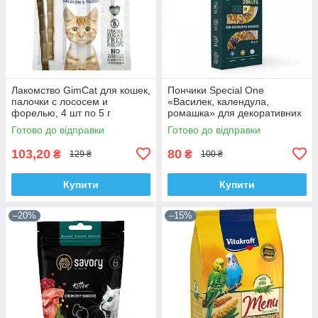
Лакомство GimCat для кошек,
Пончики Special One
палочки с лососем и
«Василек, календула,
форелью, 4 шт по 5 г
ромашка» для декоративних
гризунів, 50 г
Готово до відправки
Готово до відправки
103,20
80
₴
₴
129 ₴
100 ₴
Купити
Купити
–20%
–15%