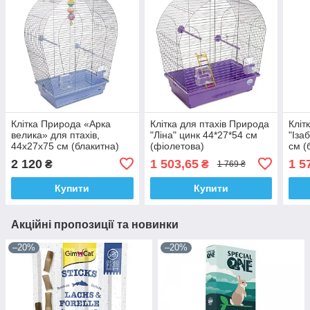
Клітка Природа «Арка
Клітка для птахів Природа
Кліт
велика» для птахів,
"Ліна" цинк 44*27*54 см
"Іза
44x27x75 см (блакитна)
(фіолетова)
см (
2 120
1 503,65
1 5
₴
₴
1 769 ₴
Купити
Купити
Акційні пропозиції та новинки
–20%
–20%