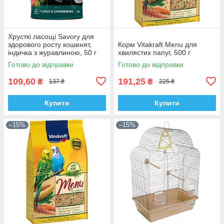
Хрусткі ласощі Savory для
здорового росту кошенят,
Корм Vitakraft Menu для
індичка з журавлиною, 50 г
хвилястих папуг, 500 г
Готово до відправки
Готово до відправки
109,60
191,25
₴
₴
137 ₴
225 ₴
Купити
Купити
–15%
–15%