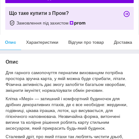
Що таке купити з Пром?
Замовлення під захистом
Опис
Характеристики
Відгуки про товар
Доставка
Опис
Для гарного самопочуття пернатим вихованцям потрібна
простора зручна карта, у якій можна буде стрибати, літати.
Фізична активність дає змогу запобігти багатьом хворобам,
зміцнити імунітет, нормалізувати обмін речовин.
Клітка «Мері» — затишний і комфортний будиночок для
дрібних декоративних птахів, де є все необхідне: жердинки,
годівниці, цікава іграшка, лоток, що висувається, для
гігієнічного наповнювача. Незвичайна форма, витончені
вигини та колірне рішення роблять карту стильним
аксесуаром, який прикрасить будь-який будинок.
Сталевий дріт, про який птахи так люблять чистити дзьоб,