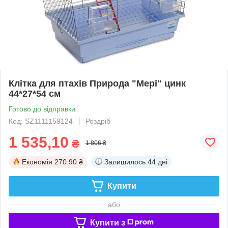
Клітка для птахів Природа "Мері" цинк
44*27*54 см
Готово до відправки
Код: SZ1111159124
Роздріб
1 535,10
₴
1 806 ₴
Економія
270.90 ₴
Залишилось
44 дні
Купити
або
Купити з