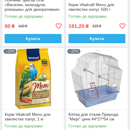
«Василек, календула,
Корм Vitakraft Menu для
ромашка» для декоративних
хвилястих папуг, 500 г
гризунів, 50 г
Готово до відправки
Готово до відправки
80
191,25
₴
₴
100 ₴
225 ₴
Купити
Купити
–15%
–15%
Корм Vitakraft Menu для
Клітка для птахів Природа
хвилястих папуг, 1 кг
"Мері" цинк 44*27*54 см
Готово до відправки
Готово до відправки