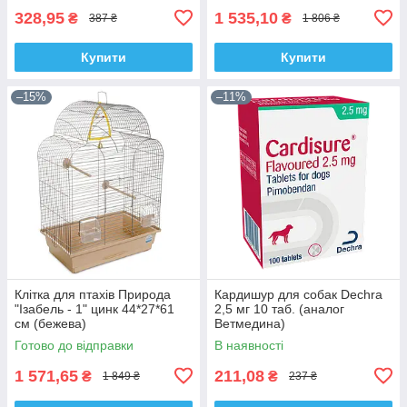
328,95
1 535,10
₴
₴
387 ₴
1 806 ₴
Купити
Купити
–15%
–11%
Клітка для птахів Природа
Кардишур для собак Dechra
"Ізабель - 1" цинк 44*27*61
2,5 мг 10 таб. (аналог
см (бежева)
Ветмедина)
Готово до відправки
В наявності
1 571,65
211,08
₴
₴
1 849 ₴
237 ₴