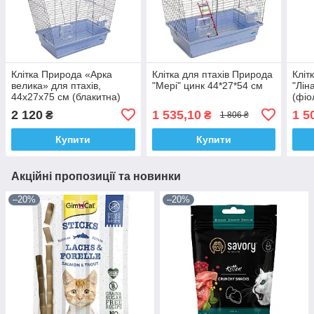
Клітка Природа «Арка
Клітка для птахів Природа
Кліт
велика» для птахів,
"Мері" цинк 44*27*54 см
"Лін
44x27x75 см (блакитна)
(фіо
2 120
1 535,10
1 5
₴
₴
1 806 ₴
Купити
Купити
Акційні пропозиції та новинки
–20%
–20%