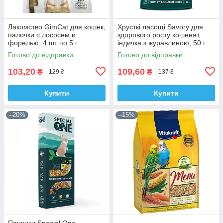
Лакомство GimCat для кошек,
Хрусткі ласощі Savory для
палочки с лососем и
здорового росту кошенят,
форелью, 4 шт по 5 г
індичка з журавлиною, 50 г
Готово до відправки
Готово до відправки
103,20
109,60
₴
₴
129 ₴
137 ₴
Купити
Купити
–20%
–15%
Пончики Special One