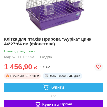
Клітка для птахів Природа "Ауріка" цинк
44*27*64 см (фіолетова)
Готово до відправки
Код: SZ1111159093
Роздріб
1 456,90
₴
1 714 ₴
Економія
257.10 ₴
Залишилось
46 днів
Купити
або
Купити з