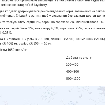
 засвоюється організмом вихованця, а в поєднанні з овочами надає вели
 зміцненню здоров'я й імунітету.
о годівлі:
дотримуватися рекомендованих норм, зазначених на пакова
любленця. Слідкуйте за тим, щоб у вихованця був завжди доступ до пи
и та требухи 60%, серця 5%, борошно горохове 2%, лігноцелюлоза 1%.
ненти:
сирий білок 9%, вміст жиру 6,5%, сира зола 3,5%, сира кліткови
й 0,25%.
а 1 кг:
вітамін D3 (3a671) 200 МО, вітамін Е (3a700) 100 мг, цинк (3b606)
дь (3b406) мг, залізо (3b106) — 10 мг.
ість:
1030 ккал/кг
Добова норма, г
100-400
400-800
800-1200