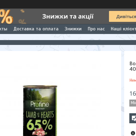
кты
Доставка та оплата
Знижки
Про нас
Наші клієн
Во
40
Нем
16
Мі