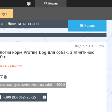
Кошик
ти
Новини та статті
Кошик
Код:
SZ1111150395
логий корм Profine Dog для собак, з ягнятиною,
0 г
ає в наявності
7 ₴
німальна сума замовлення на сайті — 200 ₴
+380 (93) 062-26-25