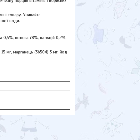
чезну порцію вітамінів і корисних
нні товару. Уникайте
тної води.
на 0,5%, волога 78%, кальцій 0,2%,
 15 мг, марганець (3b504) 3 мг, йод