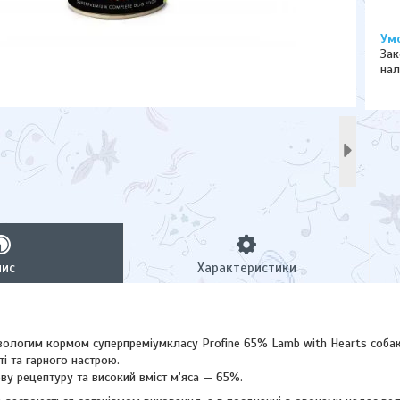
Зак
нал
пис
Характеристики
вологим кормом суперпреміумкласу Profine 65% Lamb with Hearts собак
ті та гарного настрою.
ву рецептуру та високий вміст м'яса — 65%.