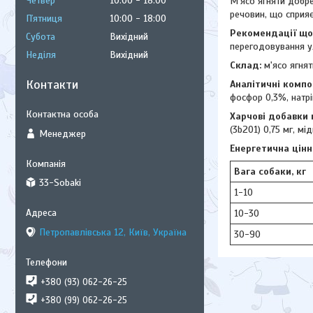
Четвер
10:00
18:00
М'ясо ягняти добре
речовин, що сприяє
Пʼятниця
10:00
18:00
Рекомендації щод
Субота
Вихідний
перегодовування у
Неділя
Вихідний
Склад:
м'ясо ягнят
Контакти
Аналітичні компо
фосфор 0,3%, натрі
Харчові добавки н
(3b201) 0,75 мг, мі
Менеджер
Енергетична цінн
Вага собаки, кг
33-Sobaki
1-10
10-30
Петропавлівська 12, Київ, Україна
30-90
+380 (93) 062-26-25
+380 (99) 062-26-25