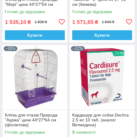
"Мері" цинк 44*27*54 см
см (бежева)
Готово до відправки
Готово до відправки
1 535,10
1 571,65
₴
₴
1 806 ₴
1 849 ₴
Купити
Купити
–15%
–11%
Клітка для птахів Природа
Кардишур для собак Dechra
"Ауріка" цинк 44*27*64 см
2,5 мг 10 таб. (аналог
(фіолетова)
Ветмедина)
Готово до відправки
В наявності