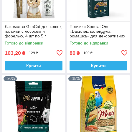
Лакомство GimCat для кошек,
Пончики Special One
палочки с лососем и
«Василек, календула,
форелью, 4 шт по 5 г
ромашка» для декоративних
гризунів, 50 г
Готово до відправки
Готово до відправки
103,20
80
₴
₴
129 ₴
100 ₴
Купити
Купити
–20%
–15%