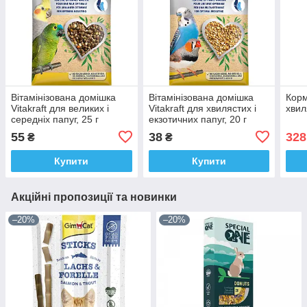
Вітамінізована домішка
Вітамінізована домішка
Корм
Vitakraft для великих і
Vitakraft для хвилястих і
хвил
середніх папуг, 25 г
екзотичних папуг, 20 г
55
38
328
₴
₴
Купити
Купити
Акційні пропозиції та новинки
–20%
–20%