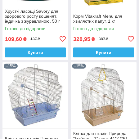
Хрусткі ласощі Savory для
здорового росту кошенят,
Корм Vitakraft Menu для
індичка з журавлиною, 50 г
хвилястих папуг, 1 кг
Готово до відправки
Готово до відправки
109,60
328,95
₴
₴
137 ₴
387 ₴
Купити
Купити
–15%
–15%
Клітка для птахів Природа
Клітка для птахів Природа
"Ізабель - 1" цинк 44*27*61