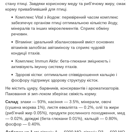
стану птиці. Завдяки корисному меду та риб'ячому жиру, смак
корму привабливіший для птиці.
Комплекс Vital з йодом: перевірений часом комплекс
забезпечує організм птиці оптимальною кількістю йоду,
мінералів та інших мікроелементів. Сприяє обміну
речовин.
Вітаміни: ідеальний збалансований вміст основних
вітамінів запобігає авітамінозу та сприяє чудовій
кондиції птахів.
Комплекс Immun Aktiv: бета-глюкани зміцнюють і
активізують імунну систему птахів.
Здорові кістки: оптимальне співвідношення кальцію і
фосфору підтримує здорову структуру кісток.
Не містить цукру, барвників, консервантів і ароматизаторів.
Паковання зі зип-локом зберігає свіжість корму.
Склад
: злаки — 93%, насіння — 3.5%, мінерали, овочі
(сушена морква 1%), листя евкаліпта — 0.2%, олії та жири
(риб'ячий жир 0.05%), продукти рослинного походження, мед
— 0.02%, дріжджі (бета-глюкани 0.01%), кальцій — 0.80%,
фосфор — 0.40%.
Добавки на 1 кг:
вітамін А — 6000 МО, вітамін D3 — 600 МО,