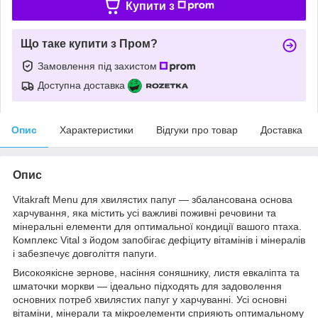
Купити з
Що таке купити з Пром?
Замовлення під захистом
Доступна доставка
Опис
Характеристики
Відгуки про товар
Доставка
Опис
Vitakraft Menu для хвилястих папуг — збалансована основа
харчування, яка містить усі важливі поживні речовини та
мінеральні елементи для оптимальної кондиції вашого птаха.
Комплекс Vital з йодом запобігає дефіциту вітамінів і мінералів
і забезпечує довголіття папуги.
Високоякісне зернове, насіння соняшнику, листя евкаліпта та
шматочки моркви — ідеально підходять для задоволення
основних потреб хвилястих папуг у харчуванні. Усі основні
вітаміни, мінерали та мікроелементи сприяють оптимальному