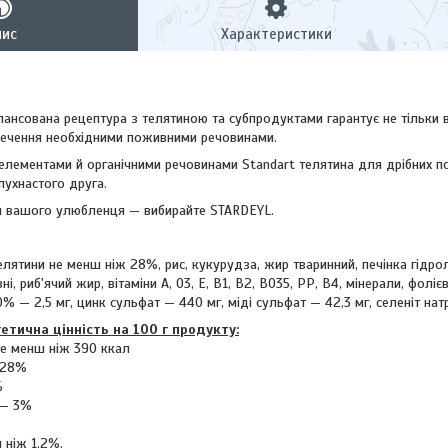
пис
Характеристики
лансована рецептура з телятиною та субпродуктами гарантує не тільки в
ечення необхідними поживними речовинами.
оелементами й органічними речовинами Standart телятина для дрібних п
пухнастого друга.
ля вашого улюбленця — вибирайте STARDEYL.
лятини не менш ніж 28%, рис, кукурудза, жир тваринний, печінка гідрол
і, риб'ячий жир, вітаміни А, 03, Е, В1, В2, В035, РР, В4, мінерали, фоліє
0% — 2,5 мг, цинк сульфат — 440 мг, міді сульфат — 42,3 мг, селеніт натр
етична цінність на 100 г продукту:
не менш ніж 390 ккал
 28%
%
 — 3%
 ніж 1,2%.