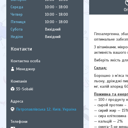
Середа
10:00
18:00
О
Четвер
10:00
18:00
Пʼятниця
10:00
18:00
Субота
Вихідний
Гіпоалергенна, зба
Неділя
Вихідний
оптимальне забезп
З вітамінами, мікр
Контакти
активність вашого 
Виберіть якість д
Склад:
Менеджер
Борошно з м'яса те
льону, дріжджі пивн
мг, калій хлорид 6
33-Sobaki
Поживна та енерг
— 100 г продукту 
– сырой протеин –
Петропавлівська 12, Київ, Україна
— сирий жир — 15
— сира клітковина
— кальцій — 2%
— омега-3 не менш