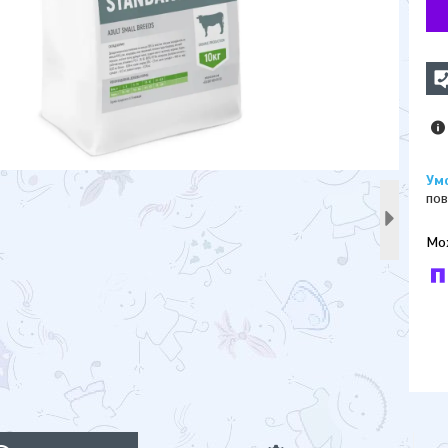
пов
У к
буд