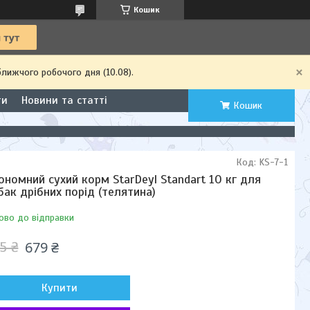
Кошик
ближчого робочого дня (10.08).
ти
Новини та статті
Кошик
Код:
KS-7-1
ономний сухий корм StarDeyl Standart 10 кг для
бак дрібних порід (телятина)
ово до відправки
679 ₴
5 ₴
Купити