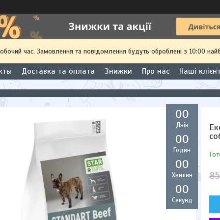
робочий час. Замовлення та повідомлення будуть оброблені з 10:00 най
кты
Доставка та оплата
Знижки
Про нас
Наші клієн
0
0
Днів
Ек
со
0
0
Годин
Гот
0
0
85
Хвилин
0
0
Секунд