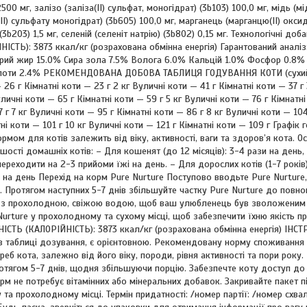
2500 мг, залізо (заліза(II) сульфат, моногідрат) (3b103) 100,0 мг, мідь (мі
(II) сульфату моногідрат) (3b605) 100,0 мг, марганець (марганцю(II) оксид
(3b203) 1,5 мг, селеній (селеніт натрію) (3b802) 0,15 мг. Технологічні 
ІСТЬ): 3873 ккал/кг (розрахована обмінна енергія) Гарантований аналіз
ирий жир 15.0% Сира зола 7.5% Волога 6.0% Кальцій 1.0% Фосфор 0.8%
слоти 2.4% РЕКОМЕНДОВАНА ДОБОВА ТАБЛИЦЯ ГОДУВАННЯ КОТИ (сухий 
 26 г Кімнатні коти — 23 г 2 кг Вуличні коти — 41 г Кімнатні коти — 37 г
личні коти — 65 г Кімнатні коти — 59 г 5 кг Вуличні коти — 76 г Кімнатн
7 г 7 кг Вуличні коти — 95 г Кімнатні коти — 86 г 8 кг Вуличні коти — 10
тні коти — 101 г 10 кг Вуличні коти — 121 г Кімнатні коти — 109 г Графі
рмом для котів залежить від віку, активності, ваги та здоров’я кота. Ос
шості домашніх котів: – Для кошенят (до 12 місяців): 3-4 рази на день, 
реходити на 2-3 прийоми їжі на день. – Для дорослих котів (1-7 років):
зи на день Перехід на корм Pure Nurture Поступово вводьте Pure Nurtu
 Протягом наступних 5-7 днів збільшуйте частку Pure Nurture до повн
у з прохолодною, свіжою водою, щоб ваш улюбленець був зволоженим і 
Nurture у прохолодному та сухому місці, щоб забезпечити їхню якість пр
СТЬ (КАЛОРІЙНІСТЬ): 3873 ккал/кг (розрахована обмінна енергія) ІН
 в таблиці дозування, є орієнтовною. Рекомендовану норму споживання 
реб кота, залежно від його віку, породи, рівня активності та пори рок
тягом 5-7 днів, щодня збільшуючи порцію. Забезпечте коту доступ до 
м не потребує вітамінних або мінеральних добавок. Закривайте пакет п
у та прохолодному місці. Термін придатності: /номер партії: /номер схв