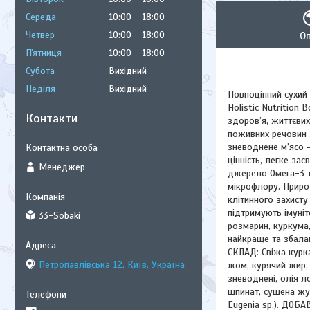
Середа
10:00
18:00
Четвер
10:00
18:00
О
Пʼятниця
10:00
18:00
Субота
Вихідний
Неділя
Вихідний
Повноцінний сухий
Holistic Nutritio
Контакти
здоров’я, життєвих
поживних речовин 
зневоднене м’ясо 
цінність, легке за
Менеджер
джерело Омега-3 та
мікрофлору. Приро
клітинного захисту 
підтримують імуніт
33-Sobaki
розмарин, куркума,
найкраще та збала
СКЛАД: Свіжа курка
Петропавлівська 12, Київ, Україна
жом, курячий жир, 
зневоднені, олія л
шпинат, сушена жур
Eugenia sp.). ДОБАВ