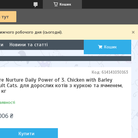
Кошик
ижчого робочого дня (сьогодні).
ти
Новини та статті
Кошик
Код:
614141030163
re Nurture Daily Power of 3. Chicken with Barley
ult Cats. для дорослих котів з куркою та ячменем,
 кг
аявності
006 ₴
Купити