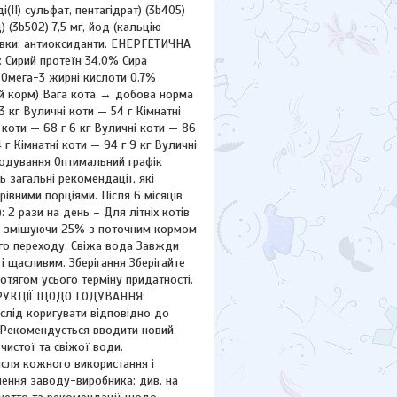
ді(II) сульфат, пентагідрат) (3b405)
) (3b502) 7,5 мг, йод (кальцію
добавки: антиоксиданти. ЕНЕРГЕТИЧНА
: Сирий протеїн 34.0% Сира
 Омега-3 жирні кислоти 0.7%
корм) Вага кота → добова норма
 3 кг Вуличні коти — 54 г Кімнатні
і коти — 68 г 6 кг Вуличні коти — 86
4 г Кімнатні коти — 94 г 9 кг Вуличні
к годування Оптимальний графік
ь загальні рекомендації, які
рівними порціями. Після 6 місяців
 2 рази на день – Для літніх котів
re, змішуючи 25% з поточним кормом
ого переходу. Свіжа вода Завжди
щасливим. Зберігання Зберігайте
отягом усього терміну придатності.
СТРУКЦІЇ ЩОДО ГОДУВАННЯ:
слід коригувати відповідно до
у. Рекомендується вводити новий
чистої та свіжої води.
ісля кожного використання і
алення заводу-виробника: див. на