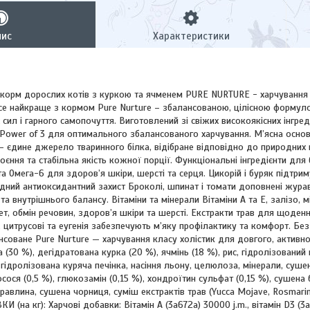
пис
Характеристики
 корм дорослих котів з куркою та ячменем PURE NURTURE - харчуванн
n Все найкраще з кормом Pure Nurture – збалансованою, цілісною форму
 сил і гарного самопочуття. Виготовлений зі свіжих високоякісних інгред
Power of 3 для оптимального збалансованого харчування. М’ясна основа
— єдине джерело тваринного білка, відібране відповідно до природних
своєння та стабільна якість кожної порції. Функціональні інгредієнти дл
 Омега-6 для здоров’я шкіри, шерсті та серця. Цикорій і буряк підтр
дний антиоксидантний захист Броколі, шпинат і томати доповнені жур
та внутрішнього балансу. Вітаміни та мінерали Вітаміни A та E, залізо, м
ет, обмін речовин, здоров’я шкіри та шерсті. Екстракти трав для щоден
 цитрусові та еугенія забезпечують м’яку профілактику та комфорт. Без 
нсоване Pure Nurture — харчування класу холістик для довгого, активн
 (30 %), дегідратована курка (20 %), ячмінь (18 %), рис, гідролізовани
гідролізована куряча печінка, насіння льону, целюлоза, мінерали, сушен
осося (0,5 %), глюкозамін (0,15 %), хондроїтин сульфат (0,15 %), сушена
авлина, сушена чорниця, суміш екстрактів трав (Yucca Mojave, Rosmarinus 
КИ (на кг): Харчові добавки: Вітамін А (3a672a) 30000 j.m., вітамін D3 (3a6