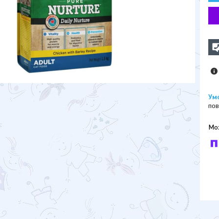
пов
У к
буд