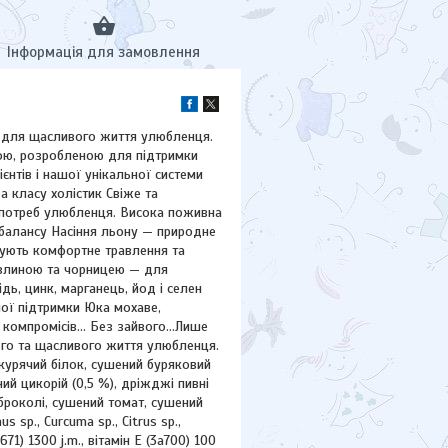
Інформація для замовлення
я для щасливого життя улюбленця.
лою, розробленою для підтримки
ієнтів і нашої унікальної системи
 класу холістик Свіже та
 потреб улюбленця. Висока поживна
я балансу Насіння льону — природне
имують комфортне травлення та
авлиною та чорницею — для
ідь, цинк, марганець, йод і селен
ної підтримки Юка мохаве,
компромісів... Без зайвого...Лише
ого та щасливого життя улюбленця.
й курячий білок, сушений буряковий
ий цикорій (0,5 %), дріжджі пивні
 броколі, сушений томат, сушений
sp., Curcuma sp., Citrus sp.,
71) 1300 j.m., вітамін Е (3a700) 100