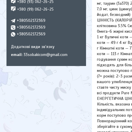
+380 (93) 062-26-25
мг, таурин (3а370) 
7,0 мг, цинк (цинку
+380 (99) 062-26-25
йодат, безводний) 
ЦІННІСТЬ (КАЛОРІЙН
+380502172369
клітковина 3.5% С
+380502172369
Омега-6 жирні ки
+380502172369
1 кг Вуличні коти —
коти — 49 г 4 кг Ву
г Кімнатні коти — 7
коти — 113 г Кімна
email
33sobakicom@gmail.com
годування сухим ко
підходять для біль
можна поступово пе
(7+ років): 2-3 ра
вашого улюбленця.
ставте чисту миск
всі продукти Pure 
ЕНЕРГЕТИЧНА ЦІННІ
Кількість, вказана
індивідуальних пот
корм поступово про
Повнораціонний кор
зберігайте в сухом