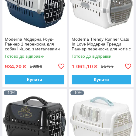
Moderna Модерна Роуд-
Moderna Trendy Runner Cats
Раннер 1 переноска для
In Love Модерна Тренди
собак і кішок. з металевими
Раннер переноска для котів c
дверима IATA, 51х31х34 см
пластиковою дверцею,
Готово до відправки
Готово до відправки
чорничний
49х32х30
934,20
1 061,10
₴
₴
1 038 ₴
1 179 ₴
Купити
Купити
–10%
–10%