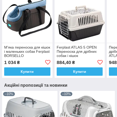
М'яка переноска для кішок
Ferplast ATLAS 5 OPEN
Пере
і маленьких собак Ferplast
Переноска для дрібних
дріб
BORSELLO
собак і кішок
ATL
1 034
884,40
948
₴
₴
Купити
Купити
Акційні пропозиції та новинки
–10%
–10%