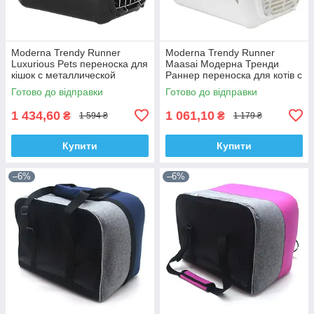
Moderna Trendy Runner
Moderna Trendy Runner
Luxurious Pets переноска для
Maasai Модерна Тренди
кішок c металлической
Раннер переноска для котів c
дверцей 50,1х32х34,5 см
пластиковою дверцею
Готово до відправки
Готово до відправки
чорна
50х32х34,5 см
1 434,60
1 061,10
₴
₴
1 594 ₴
1 179 ₴
Купити
Купити
–6%
–6%