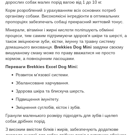
дорослих собак малих порід вагою від 1 до 10 кг.
Корм розроблений з урахуванням всіх основних потреб
організму собаки. Високоякісні інгредієнти в оптимальних
пропорціях забезпечать собаці прекрасний життєвий тонус.
Мінерали, вітаміни і жирні кислоти поліпшують обмінні
процеси, тим самим підтримуючи здоров'я шкіри та шерсті, а
також зміцнюючи зуби, кістки, імунну та травну систему
домашнього вихованця.
Brekkies Dog Mini
завдяки своєму
вишуканому смаку може по праву вважатися не просто
кормом, а повноцінним ласощами.
Переваги
Brekkies Excel Dog Mini:
Розвиток м'язової системи.
Збалансоване харчування.
Здорова шкіра та блискуча шерсть.
Підвищення імунітету.
Зміцнення суглобів, кісток і зубів.
Гранули маленького розміру підходять для зубів і щелеп
собак дрібних порід.
З високим вмістом білків і жирів, забезпечують додаткове
джерело енергії для собак дрібних порід з активним обміном