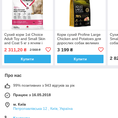
Сухий корм 1st Choice
Корм сухий Profine Large
Сухи
Adult Toy and Small Skin
Chicken and Potatoes для
Smal
and Coat 5 кг з ягням і
дорослих собак великих
соба
рибою для собак міні та
порід, з куркою та
порі
2 311,20
3 199
₴
₴
2 568 ₴
малих порід
картоплею, 12 кг
2 8
Купити
Купити
Про нас
99% позитивних з 943 відгуків за рік
Працює з 16.05.2018
м. Київ
Петропавлівська 12 , Київ, Україна
Контакти