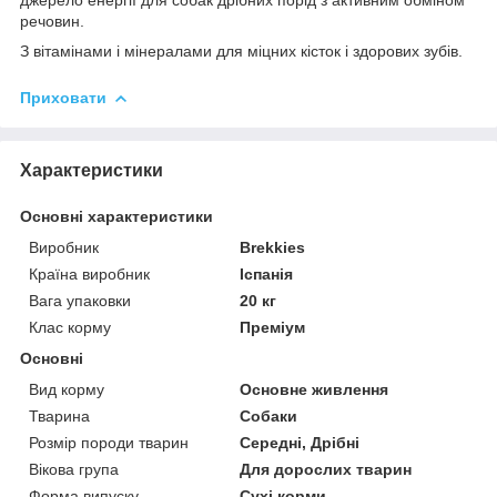
речовин.
З вітамінами і мінералами для міцних кісток і здорових зубів.
Приховати
Характеристики
Основні характеристики
Виробник
Brekkies
Країна виробник
Іспанія
Вага упаковки
20 кг
Клас корму
Преміум
Основні
Вид корму
Основне живлення
Тварина
Собаки
Розмір породи тварин
Середні, Дрібні
Вікова група
Для дорослих тварин
Форма випуску
Сухі корми